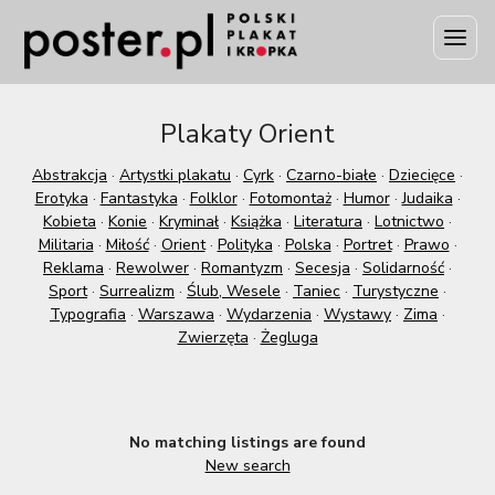
Plakaty Orient
Abstrakcja
·
Artystki plakatu
·
Cyrk
·
Czarno-białe
·
Dziecięce
·
Erotyka
·
Fantastyka
·
Folklor
·
Fotomontaż
·
Humor
·
Judaika
·
Kobieta
·
Konie
·
Kryminał
·
Książka
·
Literatura
·
Lotnictwo
·
Militaria
·
Miłość
·
Orient
·
Polityka
·
Polska
·
Portret
·
Prawo
·
Reklama
·
Rewolwer
·
Romantyzm
·
Secesja
·
Solidarność
·
Sport
·
Surrealizm
·
Ślub, Wesele
·
Taniec
·
Turystyczne
·
Typografia
·
Warszawa
·
Wydarzenia
·
Wystawy
·
Zima
·
Zwierzęta
·
Żegluga
No matching listings are found
New search