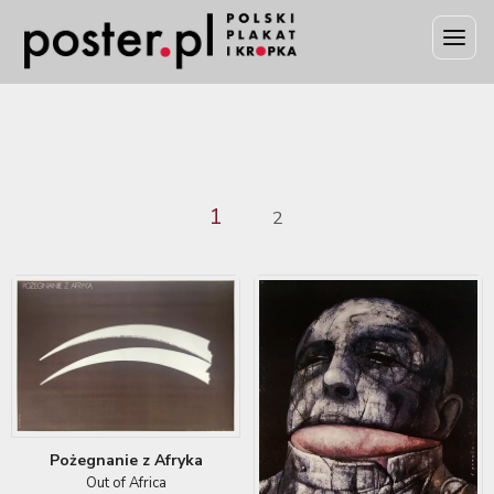
1
2
Pożegnanie z Afryka
Out of Africa