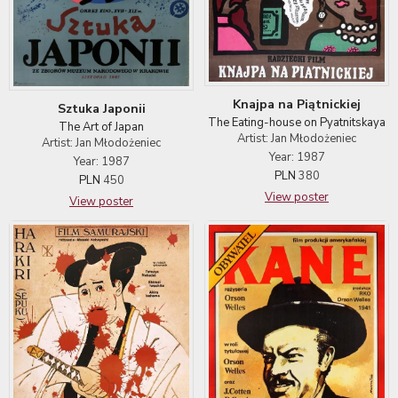
Knajpa na Piątnickiej
Sztuka Japonii
The Eating-house on Pyatnitskaya
The Art of Japan
Artist: Jan Młodożeniec
Artist: Jan Młodożeniec
Year: 1987
Year: 1987
PLN
380
PLN
450
View poster
View poster