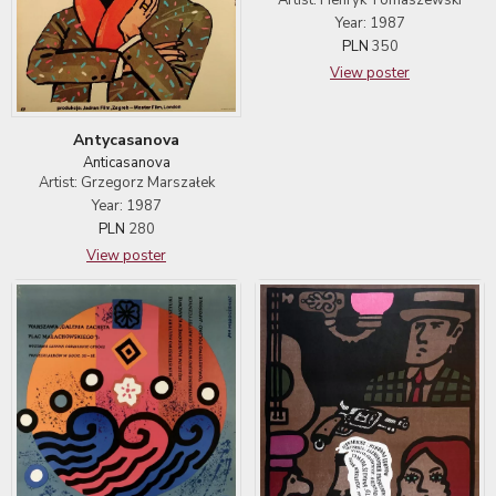
Artist: Henryk Tomaszewski
Year: 1987
PLN
350
View poster
Antycasanova
Anticasanova
Artist: Grzegorz Marszałek
Year: 1987
PLN
280
View poster