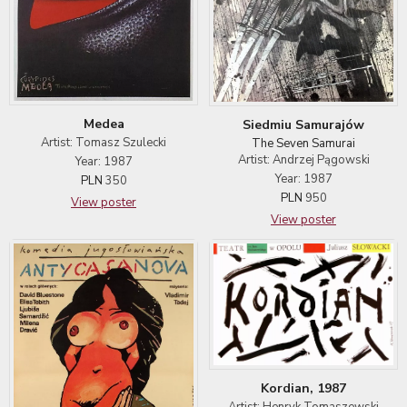
Medea
Siedmiu Samurajów
Artist: Tomasz Szulecki
The Seven Samurai
Artist: Andrzej Pągowski
Year: 1987
Year: 1987
PLN
350
PLN
950
View poster
View poster
Kordian, 1987