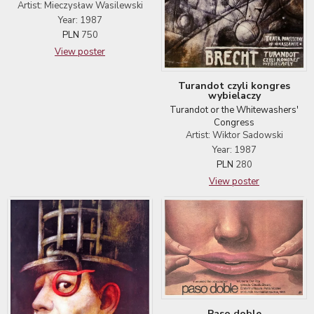
Artist: Mieczysław Wasilewski
Year: 1987
PLN
750
View poster
Turandot czyli kongres
wybielaczy
Turandot or the Whitewashers'
Congress
Artist: Wiktor Sadowski
Year: 1987
PLN
280
View poster
Paso doble