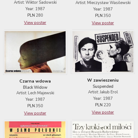
Artist: Wiktor Sadowski
Artist: Mieczysław Wasilewski
Year: 1987
Year: 1987
PLN
280
PLN
350
View poster
View poster
W zawieszeniu
Czarna wdowa
Suspended
Black Widow
Artist: Jakub Erol
Artist: Lech Majewski
Year: 1987
Year: 1987
PLN
220
PLN
350
View poster
View poster