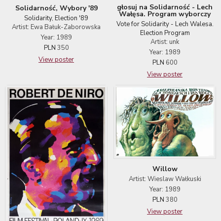
głosuj na Solidarność - Lech
Solidarność, Wybory '89
Wałęsa. Program wyborczy
Solidarity, Election '89
Vote for Solidarity - Lech Walesa.
Artist: Ewa Bałuk-Zaborowska
Election Program
Year: 1989
Artist: unk
PLN
350
Year: 1989
View poster
PLN
600
View poster
Willow
Artist: Wieslaw Wałkuski
Year: 1989
PLN
380
View poster