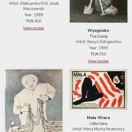
Artist: Aleksandra Król, Jacek
Marczewski
Year: 1989
PLN
450
View poster
Wysypisko
The Dump
Artist: Stasys Eidrigevičius
Year: 1989
PLN
350
View poster
Mała Wiera
Little Vera
Artist: Maria Mucha Ihnatowicz