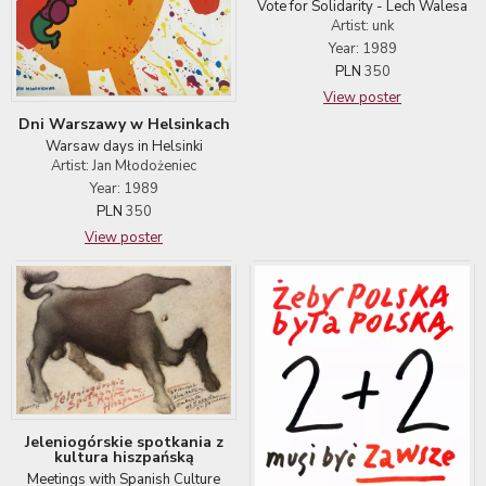
Vote for Solidarity - Lech Walesa
Artist: unk
Year: 1989
PLN
350
View poster
Dni Warszawy w Helsinkach
Warsaw days in Helsinki
Artist: Jan Młodożeniec
Year: 1989
PLN
350
View poster
Jeleniogórskie spotkania z
kultura hiszpańską
Meetings with Spanish Culture