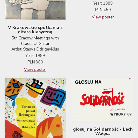
Year: 1989
PLN
450
View poster
V Krakowskie spotkania z
gitarą klasyczną
5th Cracow Meetings with
Classical Guitar
Artist: Stasys Eidrigevičius
Year: 1989
PLN
380
View poster
głosuj na Solidarność - Lech
Wałęsa