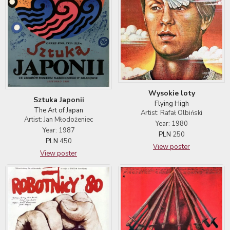
Wysokie loty
Sztuka Japonii
Flying High
The Art of Japan
Artist: Rafał Olbiński
Artist: Jan Młodożeniec
Year: 1980
Year: 1987
PLN
250
PLN
450
View poster
View poster