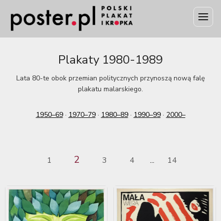
Plakaty 1980-1989
Lata 80-te obok przemian politycznych przynoszą nową falę
plakatu malarskiego.
1950–69
·
1970–79
·
1980–89
·
1990–99
·
2000–
2
1
3
4
14
...