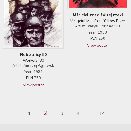
Mściciel znad żółtej rzeki
Vengeful Man from Yellow River
Artist: Stasys Eidrigevičius
Year: 1988
PLN
250
View poster
Robotnicy 80
Workers '80
Artist: Andrzej Pągowski
Year: 1981
PLN
750
View poster
2
1
3
4
14
...