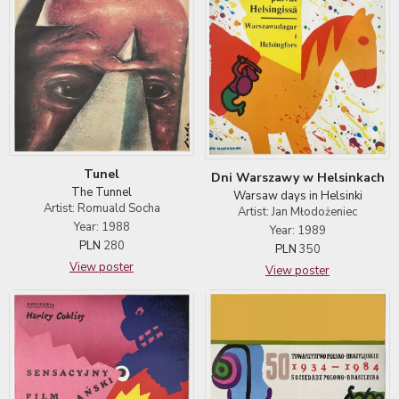
Tunel
Dni Warszawy w Helsinkach
The Tunnel
Warsaw days in Helsinki
Artist: Romuald Socha
Artist: Jan Młodożeniec
Year: 1988
Year: 1989
PLN
280
PLN
350
View poster
View poster