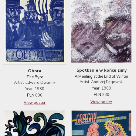
Spotkanie w końcu zimy
Obora
A Meeting at the End of Winter
The Byre
Artist: Andrzej Pągowski
Artist: Edward Dwurnik
Year: 1980
Year: 1980
PLN
280
PLN
600
View poster
View poster