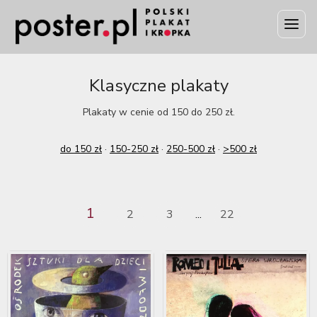
Klasyczne plakaty
Plakaty w cenie od 150 do 250 zł.
do 150 zł
·
150-250 zł
·
250-500 zł
·
>500 zł
1
2
3
22
...