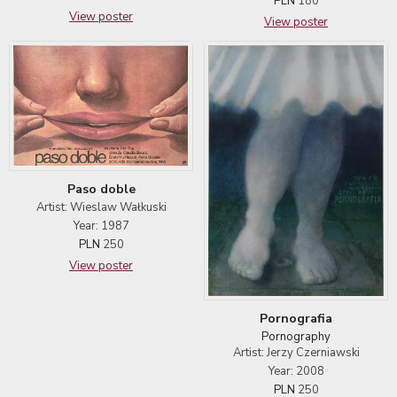
PLN
180
View poster
View poster
Paso doble
Artist: Wieslaw Wałkuski
Year: 1987
PLN
250
View poster
Pornografia
Pornography
Artist: Jerzy Czerniawski
Year: 2008
PLN
250