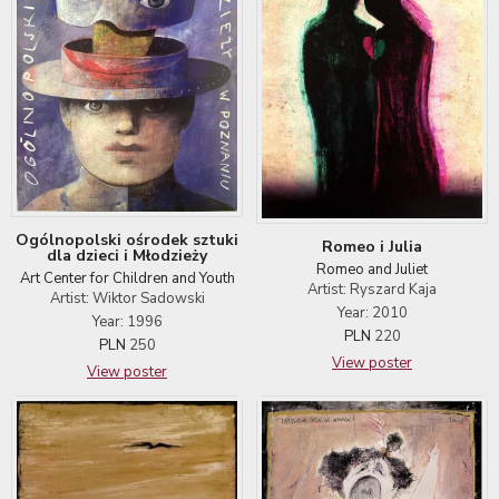
Ogólnopolski ośrodek sztuki
Romeo i Julia
dla dzieci i Młodzieży
Romeo and Juliet
Art Center for Children and Youth
Artist: Ryszard Kaja
Artist: Wiktor Sadowski
Year: 2010
Year: 1996
PLN
220
PLN
250
View poster
View poster