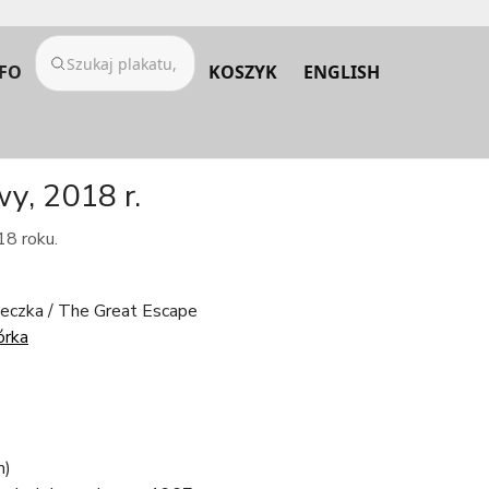
FO
KOSZYK
ENGLISH
y, 2018 r.
18 roku.
ieczka / The Great Escape
órka
m)