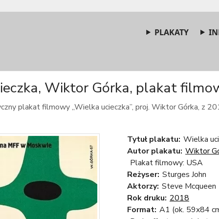
PLAKATY
IN
ieczka, Wiktor Górka, plakat filmow
czny plakat filmowy „Wielka ucieczka”, proj. Wiktor Górka, z 20
Tytuł plakatu:
Wielka uc
Autor plakatu:
Wiktor G
Plakat filmowy: USA
Reżyser:
Sturges John
Aktorzy:
Steve Mcqueen
Rok druku:
2018
Format:
A1 (ok. 59x84 c