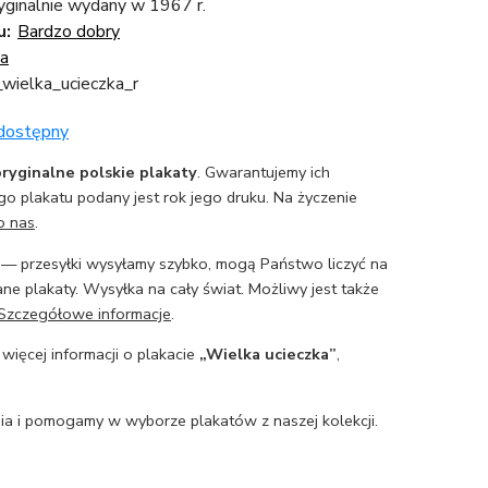
yginalnie wydany w 1967 r.
u:
Bardzo dobry
ia
_wielka_ucieczka_r
 dostępny
ryginalne polskie plakaty
. Gwarantujemy ich
o plakatu podany jest rok jego druku. Na życzenie
o nas
.
— przesyłki wysyłamy szybko, mogą Państwo liczyć na
ne plakaty. Wysyłka na cały świat. Możliwy jest także
Szczegółowe informacje
.
 więcej informacji o plakacie
„Wielka ucieczka”
,
a i pomogamy w wyborze plakatów z naszej kolekcji.