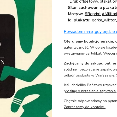
Druk offsetowy, plakat or
Stan zachowania plakat
Motyw:
#Reprint
#Militar
Id. plakatu:
gorka_wiktor
Powiadom mnie, gdy będzie
Oferujemy kolekcjonerskie, o
autentyczność. W opisie każdeg
wystawiamy certyfikat.
Więcej 
Zachęcamy do zakupu online
solidnie i bezpiecznie zapakowa
odbiór osobisty w Warszawie.
Jeśli chcieliby Państwo uzyskać
prosimy o przesłanie zapytania.
Chętnie odpowiadamy na pytani
Zapraszamy do kontaktu
.