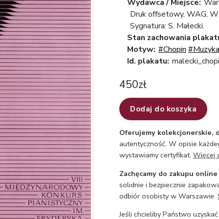
Wydawca / Miejsce:
War
Druk offsetowy, WAG, W
Sygnatura: S. Małecki.
Stan zachowania plakat
Motyw:
#Chopin
#Muzyk
Id. plakatu:
malecki_cho
450
zł
Dodaj do koszyka
Oferujemy kolekcjonerskie, o
autentyczność. W opisie każdeg
wystawiamy certyfikat.
Więcej 
Zachęcamy do zakupu online
solidnie i bezpiecznie zapakowa
odbiór osobisty w Warszawie.
Jeśli chcieliby Państwo uzyskać