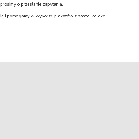
,
prosimy o przesłanie zapytania.
a i pomogamy w wyborze plakatów z naszej kolekcji.