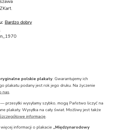
szawa
ZKart.
u:
Bardzo dobry
a
pin_1970
ryginalne polskie plakaty
. Gwarantujemy ich
o plakatu podany jest rok jego druku. Na życzenie
o nas
.
— przesyłki wysyłamy szybko, mogą Państwo liczyć na
ne plakaty. Wysyłka na cały świat. Możliwy jest także
Szczegółowe informacje
.
 więcej informacji o plakacie
„Międzynarodowy