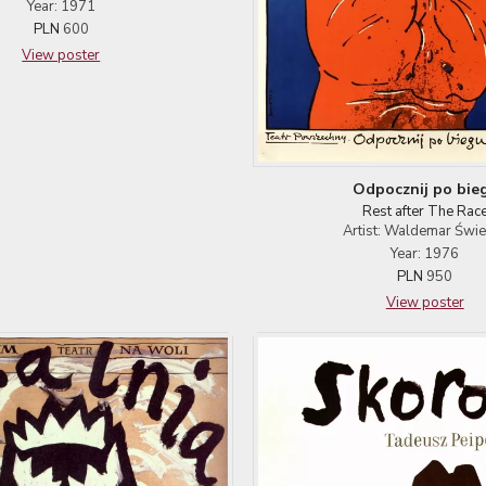
Year: 1971
PLN
600
View poster
Odpocznij po bie
Rest after The Rac
Artist: Waldemar Świ
Year: 1976
PLN
950
View poster