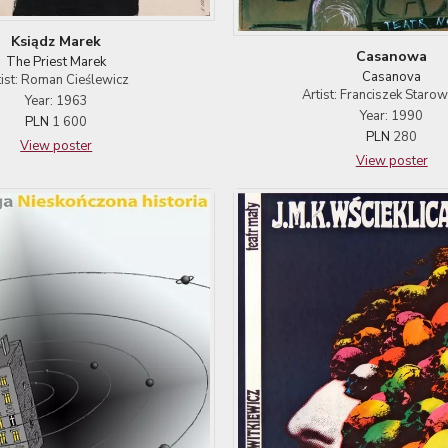
Ksiądz Marek
Casanowa
The Priest Marek
Casanova
tist: Roman Cieślewicz
Artist: Franciszek Starow
Year: 1963
Year: 1990
PLN
1 600
PLN
280
View poster
View poster