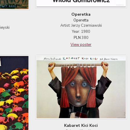
Operetka
Operetta
Artist: Jerzy Czerniawski
ieyski
Year: 1980
PLN
380
View poster
Kabaret Kici Koci