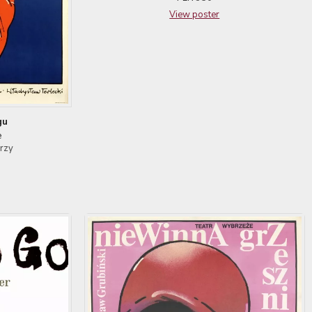
View poster
gu
e
erzy