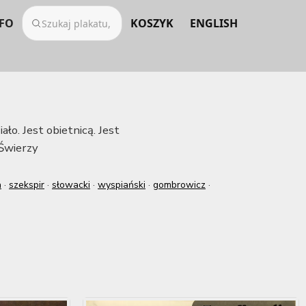
FO
KOSZYK
ENGLISH
ło. Jest obietnicą. Jest
Świerzy
a
·
szekspir
·
słowacki
·
wyspiański
·
gombrowicz
·