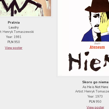
Pralnia
Laudry
st: Henryk Tomaszewski
Year: 1981
PLN
950
View poster
Skoro go niema
As He is Not Here
Artist: Henryk Tomasz
Year: 1973
PLN
950
View poster