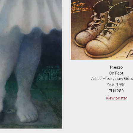
Pieszo
On Foot
Artist: Mieczysław Gór
Year: 1990
PLN
280
View poster