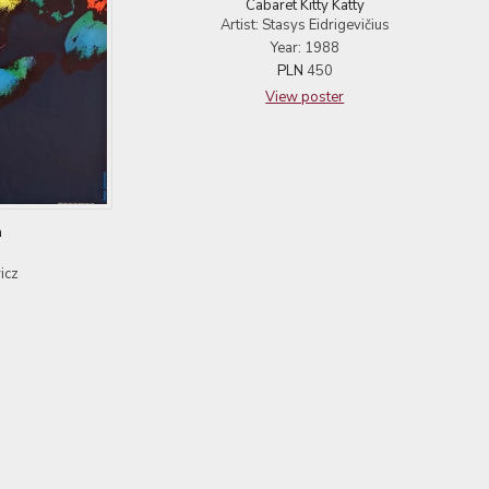
Cabaret Kitty Katty
Artist: Stasys Eidrigevičius
Year: 1988
PLN
450
View poster
a
icz