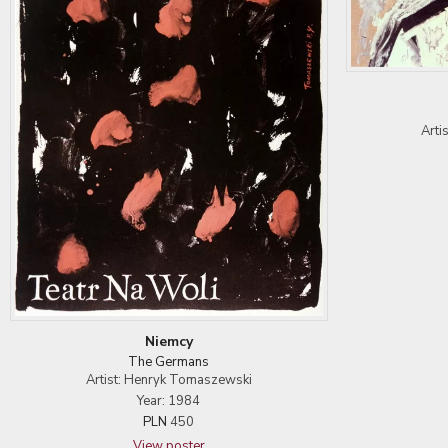
Arti
Niemcy
The Germans
Artist: Henryk Tomaszewski
Year: 1984
PLN
450
View poster