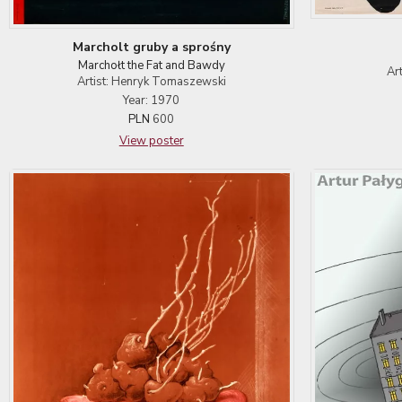
Marcholt gruby a sprośny
Marchołt the Fat and Bawdy
Ar
Artist: Henryk Tomaszewski
Year: 1970
PLN
600
View poster