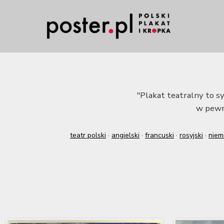
"Plakat teatralny to sy
w pewn
teatr polski
·
angielski
·
francuski
·
rosyjski
·
niem