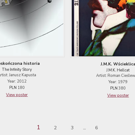
eskończona historia
J.M.K. Wścieklic
The Infinity Story
J.M.K. Hellcat
rtist: Janusz Kapusta
Artist: Roman Cieślew
Year: 2012
Year: 1979
PLN
180
PLN
380
View poster
View poster
1
2
3
6
...