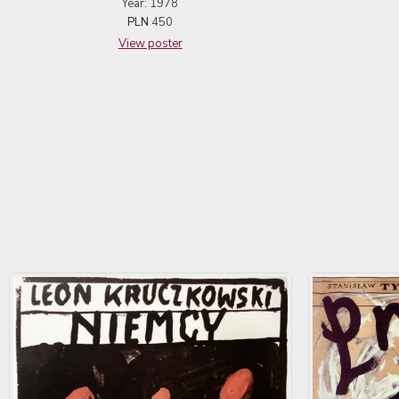
Year: 1978
PLN
450
View poster