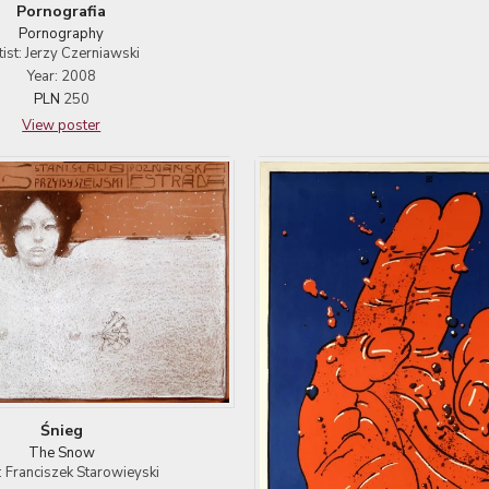
Pornografia
Pornography
tist: Jerzy Czerniawski
Year: 2008
PLN
250
View poster
Śnieg
The Snow
t: Franciszek Starowieyski