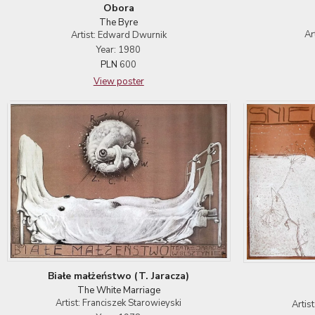
Obora
The Byre
Ar
Artist: Edward Dwurnik
Year: 1980
PLN
600
View poster
Białe małżeństwo (T. Jaracza)
The White Marriage
Artist: Franciszek Starowieyski
Artis