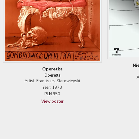
Ni
Operetka
Operetta
A
Artist: Franciszek Starowieyski
Year: 1978
PLN
950
View poster