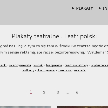
PLAKATY
IN
Plakaty teatralne . Teatr polski
gnał na ulicę, o tym co się tam w środku w teatrze będzie dzia
ym sensie reklamą, ale raczej bezinteresowną." Waldemar 
iecki
·
skandynawski
·
włoski
·
hiszpański
·
teatr światowy
·
wydarzeni
witkacy
·
dostojewski
·
czechow
·
moliere
1
2
3
6
...