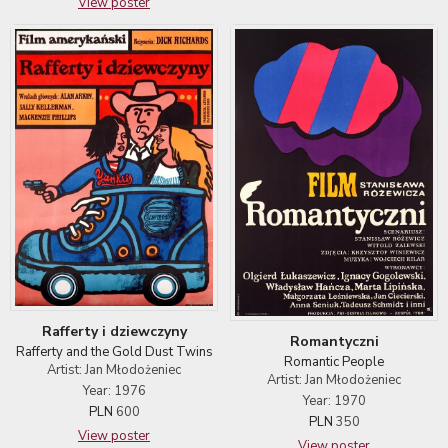
View poster
Rafferty i dziewczyny
Romantyczni
Rafferty and the Gold Dust Twins
Romantic People
Artist: Jan Młodożeniec
Artist: Jan Młodożeniec
Year: 1976
Year: 1970
PLN
600
PLN
350
View poster
View poster