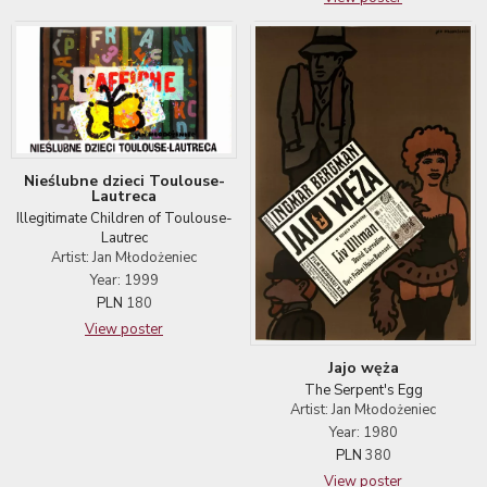
Nieślubne dzieci Toulouse-
Lautreca
Illegitimate Children of Toulouse-
Lautrec
Artist: Jan Młodożeniec
Year: 1999
PLN
180
View poster
Jajo węża
The Serpent's Egg
Artist: Jan Młodożeniec
Year: 1980
PLN
380
View poster