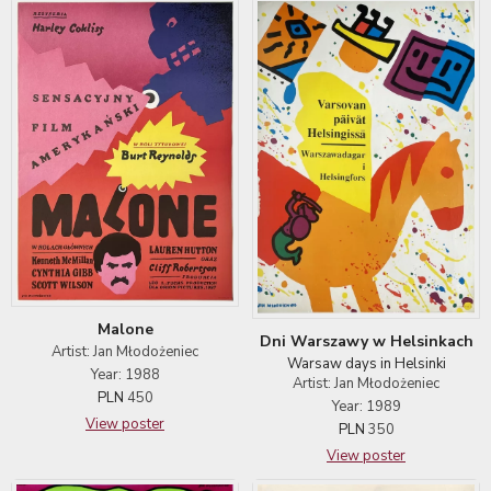
Malone
Dni Warszawy w Helsinkach
Artist: Jan Młodożeniec
Warsaw days in Helsinki
Year: 1988
Artist: Jan Młodożeniec
PLN
450
Year: 1989
View poster
PLN
350
View poster