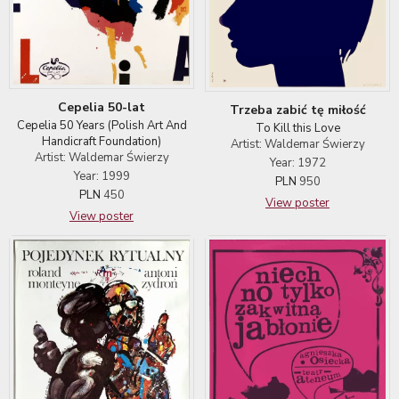
Cepelia 50-lat
Trzeba zabić tę miłość
Cepelia 50 Years (Polish Art And
To Kill this Love
Handicraft Foundation)
Artist: Waldemar Świerzy
Artist: Waldemar Świerzy
Year: 1972
Year: 1999
PLN
950
PLN
450
View poster
View poster