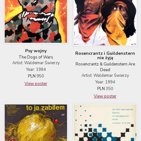
Psy wojny
Rosencrantz i Guildenstern
The Dogs of Wars
nie żyją
Artist: Waldemar Świerzy
Rosencrantz & Guildenstern Are
Year: 1984
Dead
Artist: Waldemar Świerzy
PLN
950
Year: 1994
View poster
PLN
350
View poster