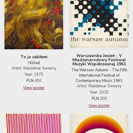
Warszawska Jesień - V
To ja zabiłem
Międzynarodowy Festiwal
I Killed
Muzyki Współczesnej 1961
Artist: Waldemar Świerzy
The Warsaw Autumn - The Fifth
Year: 1975
International Festival of
Contemporary Music 1961
PLN
450
Artist: Waldemar Świerzy
View poster
Year: 2025
PLN
200
View poster