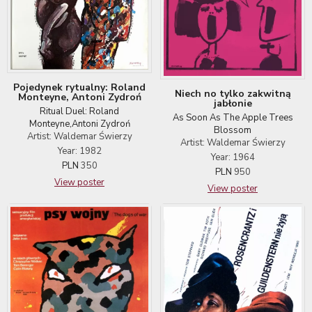
Pojedynek rytualny: Roland
Niech no tylko zakwitną
Monteyne, Antoni Zydroń
jabłonie
Ritual Duel: Roland
As Soon As The Apple Trees
Monteyne,Antoni Zydroń
Blossom
Artist: Waldemar Świerzy
Artist: Waldemar Świerzy
Year: 1982
Year: 1964
PLN
350
PLN
950
View poster
View poster