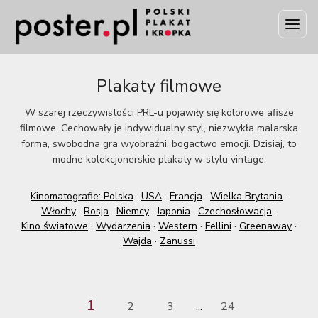
Plakaty filmowe
W szarej rzeczywistości PRL-u pojawiły się kolorowe afisze
filmowe. Cechowały je indywidualny styl, niezwykła malarska
forma, swobodna gra wyobraźni, bogactwo emocji. Dzisiaj, to
modne kolekcjonerskie plakaty w stylu vintage.
Kinomatografie: Polska
·
USA
·
Francja
·
Wielka Brytania
·
Włochy
·
Rosja
·
Niemcy
·
Japonia
·
Czechosłowacja
·
Kino światowe
·
Wydarzenia
·
Western
·
Fellini
·
Greenaway
·
Wajda
·
Zanussi
1
2
3
24
...