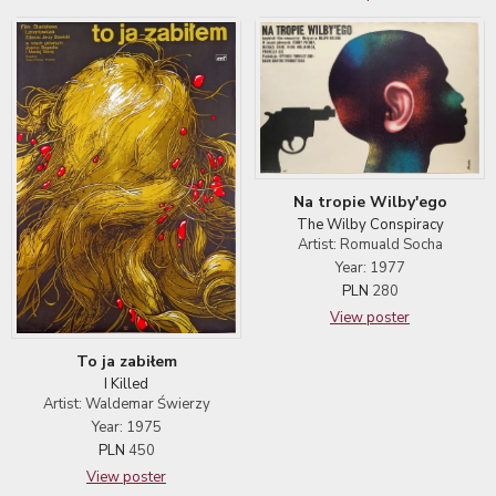
Na tropie Wilby'ego
The Wilby Conspiracy
Artist: Romuald Socha
Year: 1977
PLN
280
View poster
To ja zabiłem
I Killed
Artist: Waldemar Świerzy
Year: 1975
PLN
450
View poster