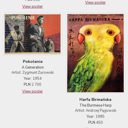
View poster
View poster
Pokolenie
A Generation
Artist: Zygmunt Żurowski
Year: 1954
PLN
2 700
View poster
Harfa Birmańska
The Burmese Harp
Artist: Andrzej Pągowski
Year: 1985
PLN
450