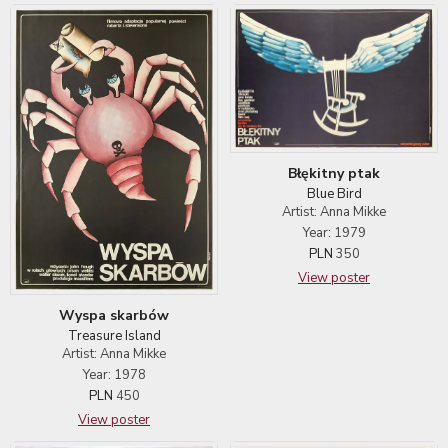
Błękitny ptak
Blue Bird
Artist: Anna Mikke
Year: 1979
PLN
350
View poster
Wyspa skarbów
Treasure Island
Artist: Anna Mikke
Year: 1978
PLN
450
View poster