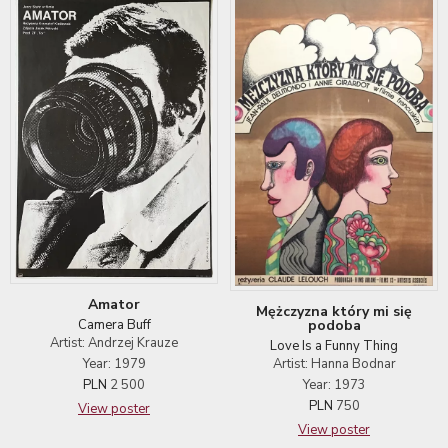
Amator
Mężczyzna który mi się
podoba
Camera Buff
Artist: Andrzej Krauze
Love Is a Funny Thing
Artist: Hanna Bodnar
Year: 1979
Year: 1973
PLN
2 500
PLN
750
View poster
View poster