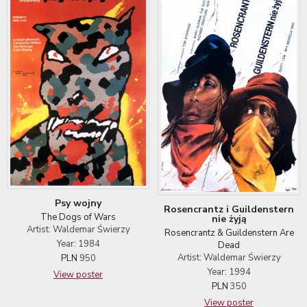
Psy wojny
Rosencrantz i Guildenstern
The Dogs of Wars
nie żyją
Artist: Waldemar Świerzy
Rosencrantz & Guildenstern Are
Year: 1984
Dead
Artist: Waldemar Świerzy
PLN
950
Year: 1994
View poster
PLN
350
View poster