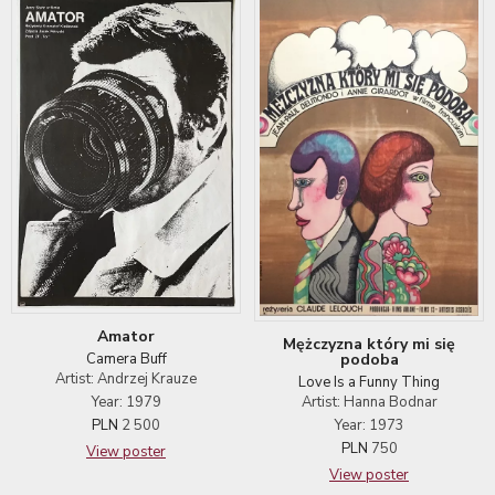
Amator
Mężczyzna który mi się
podoba
Camera Buff
Artist: Andrzej Krauze
Love Is a Funny Thing
Artist: Hanna Bodnar
Year: 1979
Year: 1973
PLN
2 500
PLN
750
View poster
View poster