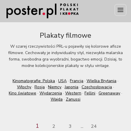
Plakaty filmowe
W szarej rzeczywistości PRL-u pojawiły się kolorowe afisze
filmowe. Cechowały je indywidualny styl, niezwykła malarska
forma, swobodna gra wyobraźni, bogactwo emocji. Dzisiaj, to
modne kolekcjonerskie plakaty w stylu vintage.
Kinomatografie: Polska
·
USA
·
Francja
·
Wielka Brytania
·
Włochy
·
Rosja
·
Niemcy
·
Japonia
·
Czechosłowacja
·
Kino światowe
·
Wydarzenia
·
Western
·
Fellini
·
Greenaway
·
Wajda
·
Zanussi
1
2
3
24
...