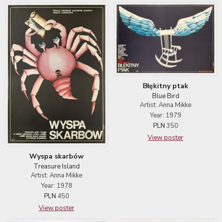
Błękitny ptak
Blue Bird
Artist: Anna Mikke
Year: 1979
PLN
350
View poster
Wyspa skarbów
Treasure Island
Artist: Anna Mikke
Year: 1978
PLN
450
View poster