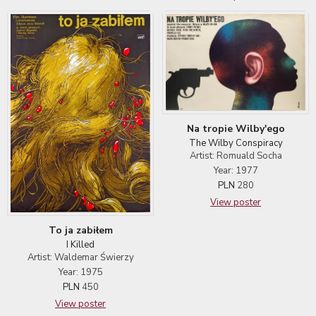
Na tropie Wilby'ego
The Wilby Conspiracy
Artist: Romuald Socha
Year: 1977
PLN
280
View poster
To ja zabiłem
I Killed
Artist: Waldemar Świerzy
Year: 1975
PLN
450
View poster