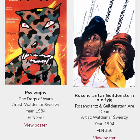
Psy wojny
Rosencrantz i Guildenstern
The Dogs of Wars
nie żyją
Artist: Waldemar Świerzy
Rosencrantz & Guildenstern Are
Year: 1984
Dead
Artist: Waldemar Świerzy
PLN
950
Year: 1994
View poster
PLN
350
View poster