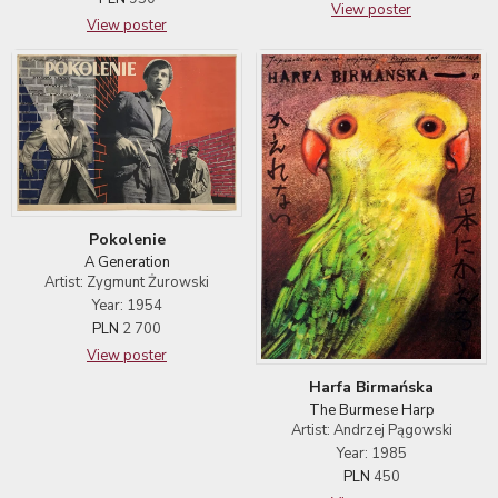
View poster
View poster
Pokolenie
A Generation
Artist: Zygmunt Żurowski
Year: 1954
PLN
2 700
View poster
Harfa Birmańska
The Burmese Harp
Artist: Andrzej Pągowski
Year: 1985
PLN
450