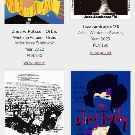
Jazz Jamboree '76
Zima w Polsce - Orbis
Artist: Waldemar Świerzy
Winter in Poland - Orbis
Year: 2023
Artist: Jerzy Srokowski
PLN
180
Year: 2022
View poster
PLN
180
View poster