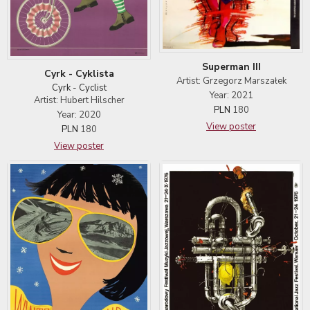
Superman III
Cyrk - Cyklista
Artist: Grzegorz Marszałek
Cyrk - Cyclist
Year: 2021
Artist: Hubert Hilscher
PLN
180
Year: 2020
View poster
PLN
180
View poster