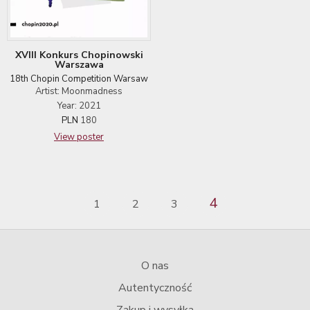
XVIII Konkurs Chopinowski
Warszawa
18th Chopin Competition Warsaw
Artist: Moonmadness
Year: 2021
PLN
180
View poster
4
1
2
3
O nas
Autentyczność
Zakup i wysyłka