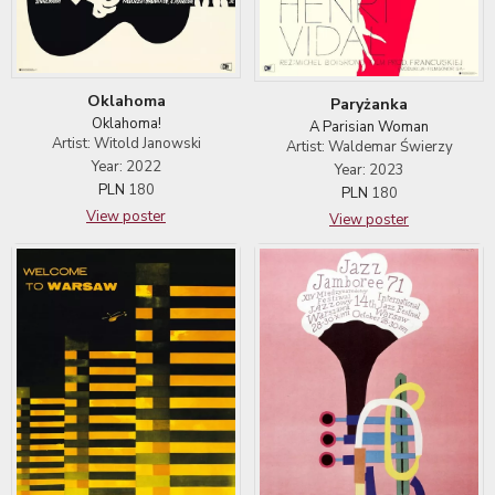
Oklahoma
Paryżanka
Oklahoma!
A Parisian Woman
Artist: Witold Janowski
Artist: Waldemar Świerzy
Year: 2022
Year: 2023
PLN
180
PLN
180
View poster
View poster