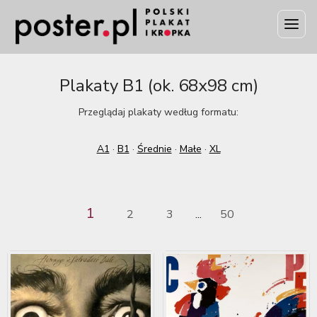
Plakaty B1 (ok. 68x98 cm)
Przeglądaj plakaty według formatu:
A1
·
B1
·
Średnie
·
Małe
·
XL
1
2
3
50
...