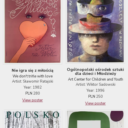
Ogólnopolski ośrodek sztuki
Nie igra się z miłością
dla dzieci i Młodzieży
We don't trifle with love
Art Center for Children and Youth
Artist: Sławomir Ratajski
Artist: Wiktor Sadowski
Year: 1982
Year: 1996
PLN
280
PLN
250
View poster
View poster