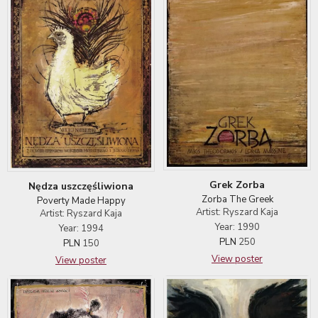
Grek Zorba
Nędza uszczęśliwiona
Zorba The Greek
Poverty Made Happy
Artist: Ryszard Kaja
Artist: Ryszard Kaja
Year: 1990
Year: 1994
PLN
250
PLN
150
View poster
View poster