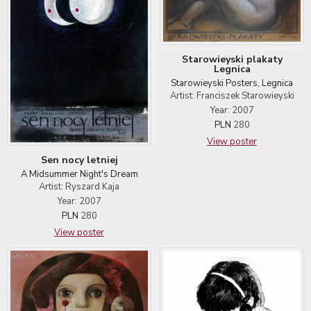
Starowieyski plakaty
Legnica
Starowieyski Posters, Legnica
Artist: Franciszek Starowieyski
Year: 2007
PLN
280
View poster
Sen nocy letniej
A Midsummer Night's Dream
Artist: Ryszard Kaja
Year: 2007
PLN
280
View poster