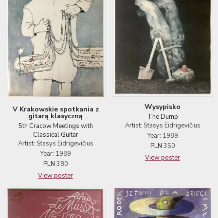
Wysypisko
V Krakowskie spotkania z
gitarą klasyczną
The Dump
Artist: Stasys Eidrigevičius
5th Cracow Meetings with
Classical Guitar
Year: 1989
Artist: Stasys Eidrigevičius
PLN
350
Year: 1989
View poster
PLN
380
View poster