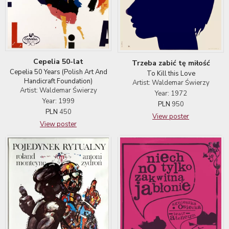
Cepelia 50-lat
Trzeba zabić tę miłość
Cepelia 50 Years (Polish Art And
To Kill this Love
Handicraft Foundation)
Artist: Waldemar Świerzy
Artist: Waldemar Świerzy
Year: 1972
Year: 1999
PLN
950
PLN
450
View poster
View poster