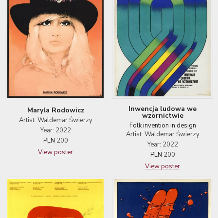
Inwencja ludowa we
Maryla Rodowicz
wzornictwie
Artist: Waldemar Świerzy
Folk invention in design
Year: 2022
Artist: Waldemar Świerzy
PLN
200
Year: 2022
View poster
PLN
200
View poster