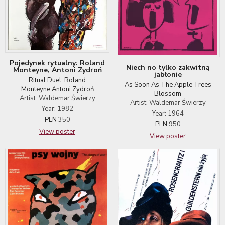
Pojedynek rytualny: Roland
Niech no tylko zakwitną
Monteyne, Antoni Zydroń
jabłonie
Ritual Duel: Roland
As Soon As The Apple Trees
Monteyne,Antoni Zydroń
Blossom
Artist: Waldemar Świerzy
Artist: Waldemar Świerzy
Year: 1982
Year: 1964
PLN
350
PLN
950
View poster
View poster