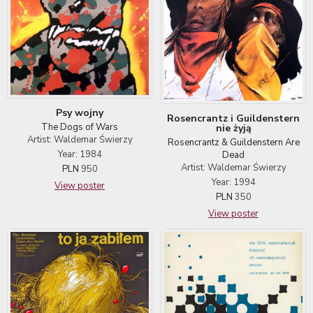
Psy wojny
Rosencrantz i Guildenstern
The Dogs of Wars
nie żyją
Artist: Waldemar Świerzy
Rosencrantz & Guildenstern Are
Year: 1984
Dead
Artist: Waldemar Świerzy
PLN
950
Year: 1994
View poster
PLN
350
View poster