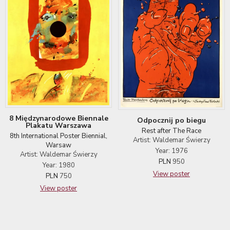
8 Międzynarodowe Biennale
Odpocznij po biegu
Plakatu Warszawa
Rest after The Race
8th International Poster Biennial,
Artist: Waldemar Świerzy
Warsaw
Year: 1976
Artist: Waldemar Świerzy
PLN
950
Year: 1980
View poster
PLN
750
View poster