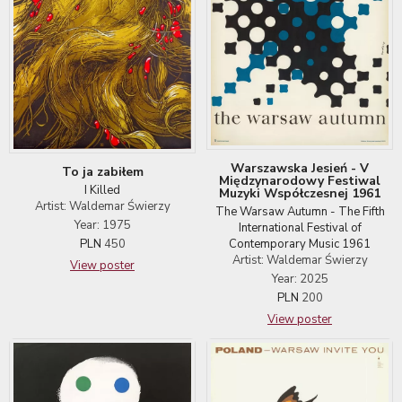
Warszawska Jesień - V
To ja zabiłem
Międzynarodowy Festiwal
I Killed
Muzyki Współczesnej 1961
Artist: Waldemar Świerzy
The Warsaw Autumn - The Fifth
Year: 1975
International Festival of
Contemporary Music 1961
PLN
450
Artist: Waldemar Świerzy
View poster
Year: 2025
PLN
200
View poster