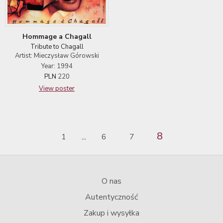
Hommage a Chagall
Tribute to Chagall
Artist: Mieczysław Górowski
Year: 1994
PLN
220
View poster
8
1
6
7
...
O nas
Autentyczność
Zakup i wysyłka