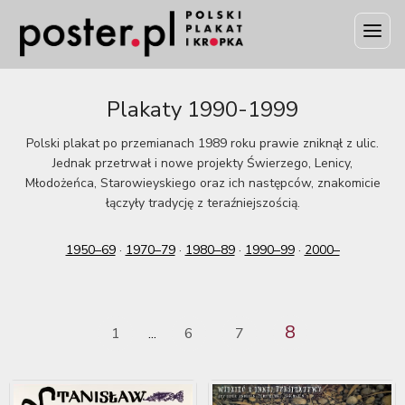
Plakaty 1990-1999
Polski plakat po przemianach 1989 roku prawie zniknął z ulic.
Jednak przetrwał i nowe projekty Świerzego, Lenicy,
Młodożeńca, Starowieyskiego oraz ich następców, znakomicie
łączyły tradycję z teraźniejszością.
1950–69
·
1970–79
·
1980–89
·
1990–99
·
2000–
8
1
6
7
...