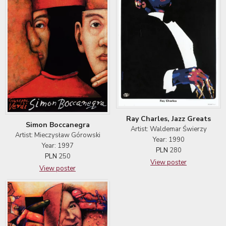
Ray Charles, Jazz Greats
Simon Boccanegra
Artist: Waldemar Świerzy
Artist: Mieczysław Górowski
Year: 1990
Year: 1997
PLN
280
PLN
250
View poster
View poster