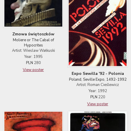
Zmowa świętoszków
Moliere or The Cabal of
Hypocrites
Artist: Wieslaw Wałkuski
Year: 1995
PLN
280
View poster
Expo Sewilla '92 - Polonia
Poland, Seville Expo, 1492-1992
Artist: Roman Cieślewicz
Year: 1992
PLN
220
View poster