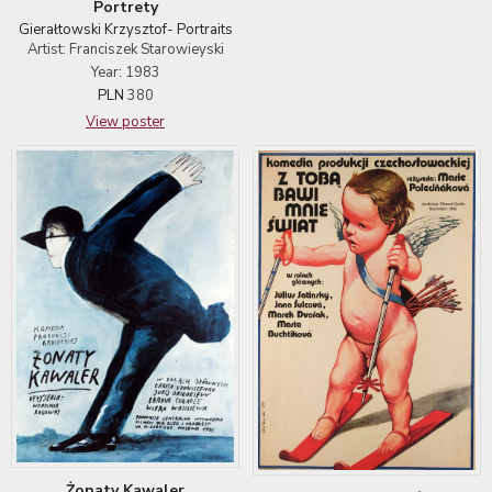
Portrety
Gierałtowski Krzysztof- Portraits
Artist: Franciszek Starowieyski
Year: 1983
PLN
380
View poster
Żonaty Kawaler