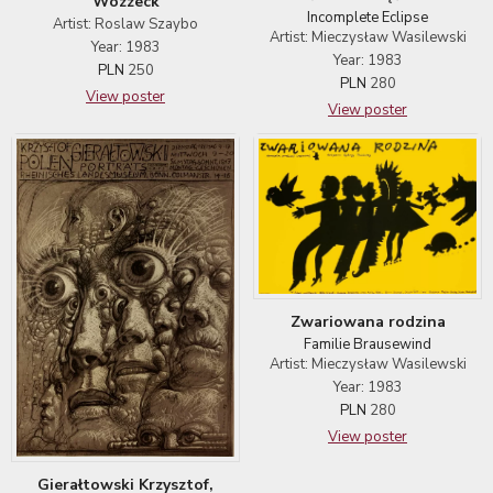
Wozzeck
Incomplete Eclipse
Artist: Roslaw Szaybo
Artist: Mieczysław Wasilewski
Year: 1983
Year: 1983
PLN
250
PLN
280
View poster
View poster
Zwariowana rodzina
Familie Brausewind
Artist: Mieczysław Wasilewski
Year: 1983
PLN
280
View poster
Gierałtowski Krzysztof,