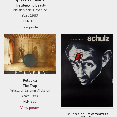
Śpiąca królewna
The Sleeping Beauty
Artist: Maciej Urbaniec
Year: 1983
PLN
180
View poster
Pułapka
The Trap
Artist: Jan Jaromir Aleksiun
Year: 1983
PLN
280
View poster
Bruno Schulz w teatrze