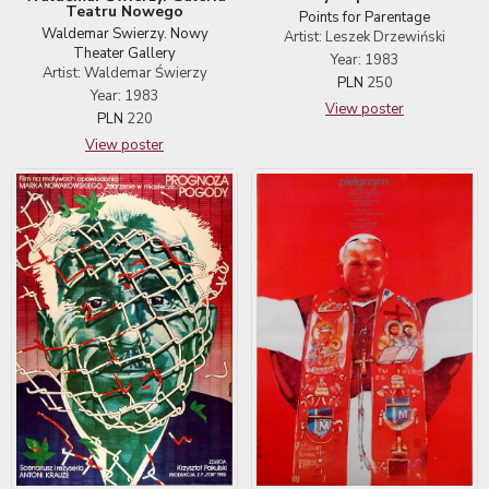
Teatru Nowego
Points for Parentage
Waldemar Swierzy. Nowy
Artist: Leszek Drzewiński
Theater Gallery
Year: 1983
Artist: Waldemar Świerzy
PLN
250
Year: 1983
View poster
PLN
220
View poster