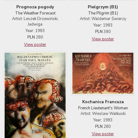
Prognoza pogody
Pielgrzym (B1)
The Weather Forecast
The Pilgrim (B1)
Artist: Leszek Drzewiński,
Artist: Waldemar Świerzy
Jadwiga
Year: 1983
Year: 1983
PLN
380
PLN
280
View poster
View poster
Kochanica Francuza
French Lieutenant's Woman
Artist: Wieslaw Wałkuski
Year: 1983
PLN
280
View poster