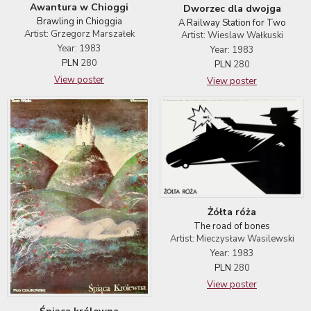
Awantura w Chioggi
Dworzec dla dwojga
Brawling in Chioggia
A Railway Station for Two
Artist: Grzegorz Marszałek
Artist: Wieslaw Wałkuski
Year: 1983
Year: 1983
PLN
280
PLN
280
View poster
View poster
Żółta róża
The road of bones
Artist: Mieczysław Wasilewski
Year: 1983
PLN
280
View poster