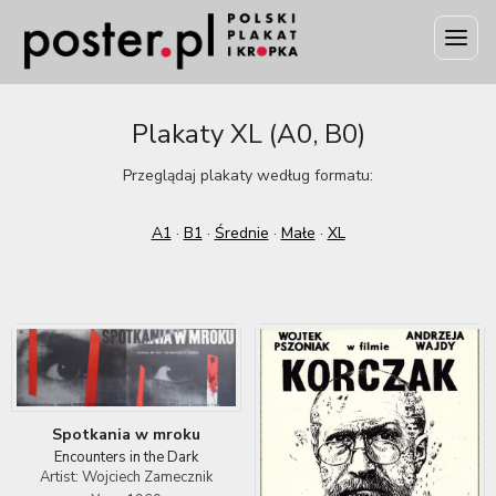
Plakaty XL (A0, B0)
Przeglądaj plakaty według formatu:
A1
·
B1
·
Średnie
·
Małe
·
XL
Spotkania w mroku
Encounters in the Dark
Artist: Wojciech Zamecznik