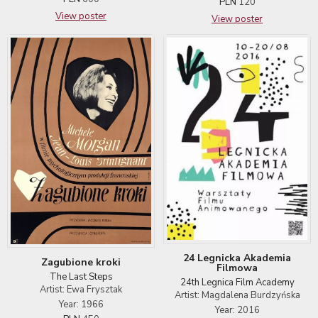
PLN
120
View poster
View poster
24 Legnicka Akademia
Zagubione kroki
Filmowa
The Last Steps
24th Legnica Film Academy
Artist: Ewa Frysztak
Artist: Magdalena Burdzyńska
Year: 1966
Year: 2016