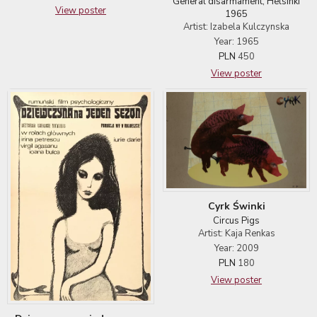
General disarmament, Helsinki
View poster
1965
Artist: Izabela Kulczynska
Year: 1965
PLN
450
View poster
Cyrk Świnki
Circus Pigs
Artist: Kaja Renkas
Year: 2009
PLN
180
View poster