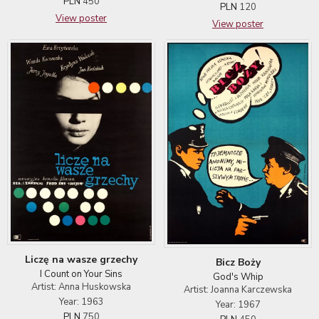
PLN
450
PLN
120
View poster
View poster
Liczę na wasze grzechy
Bicz Boży
I Count on Your Sins
God's Whip
Artist: Anna Huskowska
Artist: Joanna Karczewska
Year: 1963
Year: 1967
PLN
750