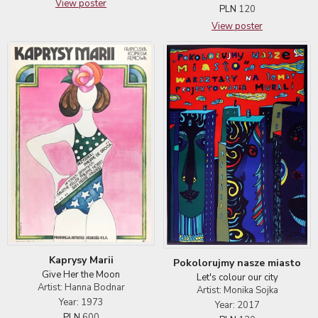
View poster
PLN
120
View poster
Kaprysy Marii
Pokolorujmy nasze miasto
Give Her the Moon
Let's colour our city
Artist: Hanna Bodnar
Artist: Monika Sojka
Year: 1973
Year: 2017
PLN
600