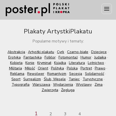
Plakaty ArtystkiPlakatu
Popularne motywy i tematy:
Abstrakcja
·
Artystki plakatu
·
Cyrk
·
Czarno-białe
·
Dziecięce
·
Erotyka
·
Fantastyka
·
Folklor
·
Fotomontaż
·
Humor
·
Judaika
·
Kobieta
·
Konie
·
Kryminał
·
Książka
·
Literatura
·
Lotnictwo
·
Militaria
·
Miłość
·
Orient
·
Polityka
·
Polska
·
Portret
·
Prawo
·
Reklama
·
Rewolwer
·
Romantyzm
·
Secesja
·
Solidarność
·
Sport
·
Surrealizm
·
Ślub, Wesele
·
Taniec
·
Turystyczne
·
Typografia
·
Warszawa
·
Wydarzenia
·
Wystawy
·
Zima
·
Zwierzęta
·
Żegluga
1
2
3
4