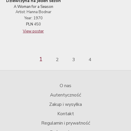
Dziewczyna na jeden sezon
A Woman for a Season
Artist: Hanna Bodnar
Year: 1970
PLN
450
View poster
1
2
3
4
O nas
Autentyczność
Zakup i wysyłka
Kontakt
Regulamin i prywatność