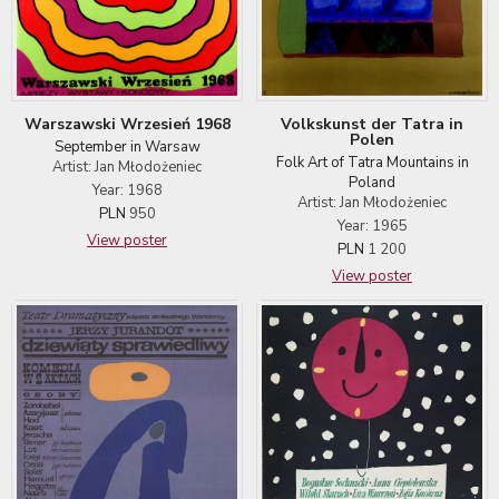
Warszawski Wrzesień 1968
Volkskunst der Tatra in
Polen
September in Warsaw
Folk Art of Tatra Mountains in
Artist: Jan Młodożeniec
Poland
Year: 1968
Artist: Jan Młodożeniec
PLN
950
Year: 1965
View poster
PLN
1 200
View poster