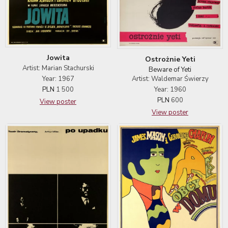
Jowita
Ostrożnie Yeti
Artist: Marian Stachurski
Beware of Yeti
Year: 1967
Artist: Waldemar Świerzy
PLN
1 500
Year: 1960
PLN
600
View poster
View poster