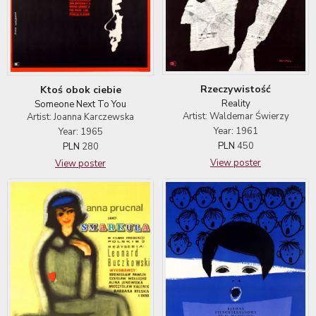
Rzeczywistość
Ktoś obok ciebie
Reality
Someone Next To You
Artist: Waldemar Świerzy
Artist: Joanna Karczewska
Year: 1961
Year: 1965
PLN
450
PLN
280
View poster
View poster