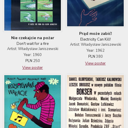
Prąd może zabić!
Nie czekajcie na pożar
Electricity Can Kill!
Don't wait for a fire
Artist: Władysław Janiszewski
Artist: Władysław Janiszewski
Year: 1962
Year: 1960
PLN
380
PLN
250
View poster
View poster