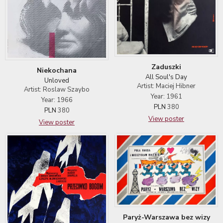
Zaduszki
Niekochana
All Soul's Day
Unloved
Artist: Maciej Hibner
Artist: Roslaw Szaybo
Year: 1961
Year: 1966
PLN
380
PLN
380
View poster
View poster
Paryż-Warszawa bez wizy