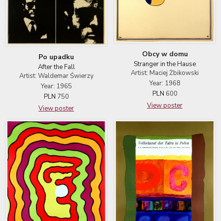
Obcy w domu
Po upadku
Stranger in the Hause
After the Fall
Artist: Maciej Żbikowski
Artist: Waldemar Świerzy
Year: 1968
Year: 1965
PLN
600
PLN
750
View poster
View poster