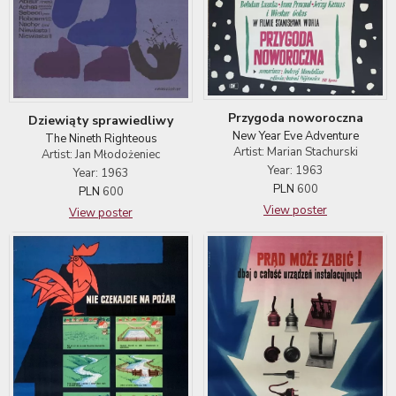
Przygoda noworoczna
Dziewiąty sprawiedliwy
New Year Eve Adventure
The Nineth Righteous
Artist: Marian Stachurski
Artist: Jan Młodożeniec
Year: 1963
Year: 1963
PLN
600
PLN
600
View poster
View poster