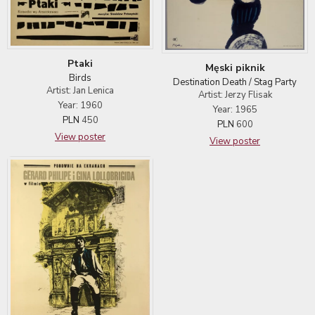
Ptaki
Męski piknik
Birds
Destination Death / Stag Party
Artist: Jan Lenica
Artist: Jerzy Flisak
Year: 1960
Year: 1965
PLN
450
PLN
600
View poster
View poster