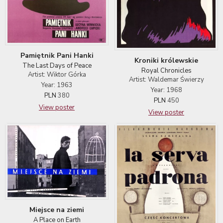
Pamiętnik Pani Hanki
Kroniki królewskie
The Last Days of Peace
Royal Chronicles
Artist: Wiktor Górka
Artist: Waldemar Świerzy
Year: 1963
Year: 1968
PLN
380
PLN
450
View poster
View poster
Miejsce na ziemi
A Place on Earth