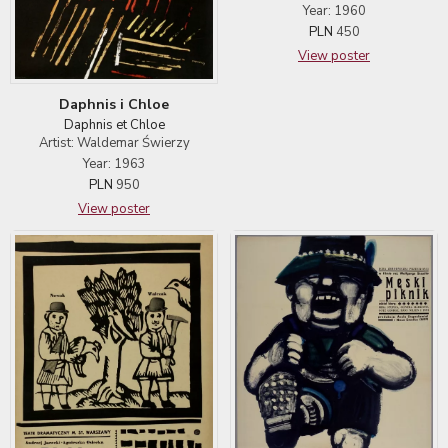
Year: 1960
PLN
450
View poster
Daphnis i Chloe
Daphnis et Chloe
Artist: Waldemar Świerzy
Year: 1963
PLN
950
View poster