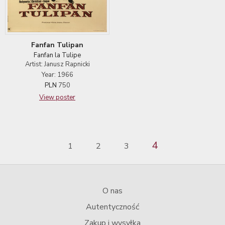
Fanfan Tulipan
Fanfan la Tulipe
Artist: Janusz Rapnicki
Year: 1966
PLN
750
View poster
4
1
2
3
O nas
Autentyczność
Zakup i wysyłka