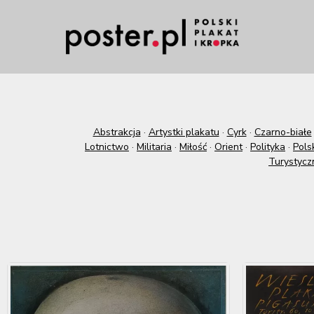
Abstrakcja
·
Artystki plakatu
·
Cyrk
·
Czarno-białe
Lotnictwo
·
Militaria
·
Miłość
·
Orient
·
Polityka
·
Pols
Turystycz