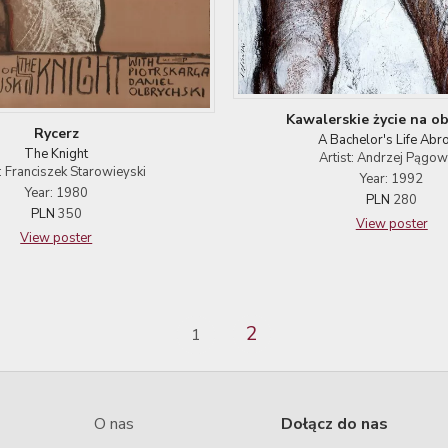
Kawalerskie życie na o
Rycerz
A Bachelor's Life Abr
The Knight
Artist: Andrzej Pągow
t: Franciszek Starowieyski
Year: 1992
Year: 1980
PLN
280
PLN
350
View poster
View poster
2
1
O nas
Dołącz do nas