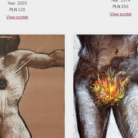
Year: 1974
Year: 2003
PLN
350
PLN
120
View poster
View poster