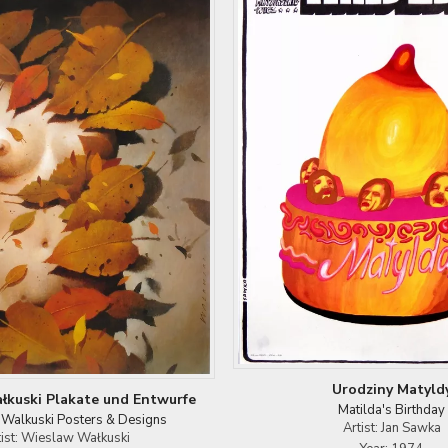
Urodziny Matyld
kuski Plakate und Entwurfe
Matilda's Birthday
Walkuski Posters & Designs
Artist: Jan Sawka
tist: Wieslaw Wałkuski