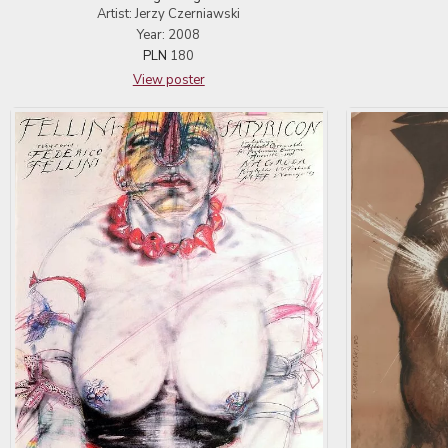
Artist: Jerzy Czerniawski
Year: 2008
PLN
180
View poster