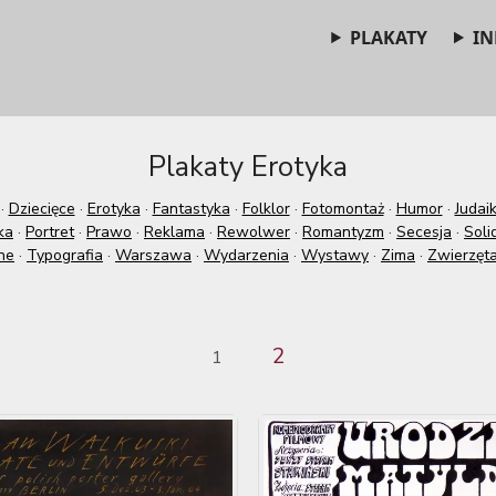
PLAKATY
IN
Plakaty Erotyka
·
Dziecięce
·
Erotyka
·
Fantastyka
·
Folklor
·
Fotomontaż
·
Humor
·
Judai
ka
·
Portret
·
Prawo
·
Reklama
·
Rewolwer
·
Romantyzm
·
Secesja
·
Soli
ne
·
Typografia
·
Warszawa
·
Wydarzenia
·
Wystawy
·
Zima
·
Zwierzęt
2
1