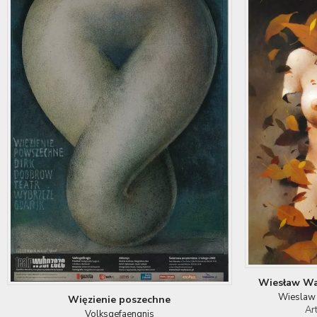
Wiesław Wał
Wieslaw 
Więzienie poszechne
Ar
Volksgefaengnis