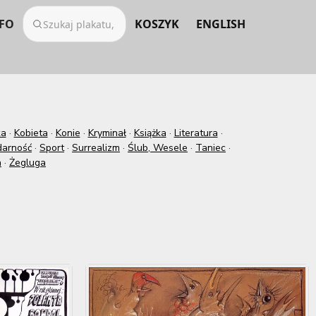
FO
KOSZYK
ENGLISH
ka
·
Kobieta
·
Konie
·
Kryminał
·
Książka
·
Literatura
·
darność
·
Sport
·
Surrealizm
·
Ślub, Wesele
·
Taniec
·
a
·
Żegluga