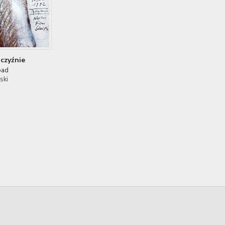
bczyźnie
oad
ski