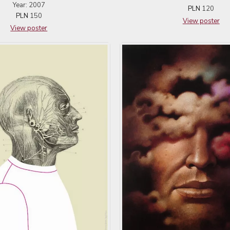
Year: 2007
PLN
120
PLN
150
View poster
View poster