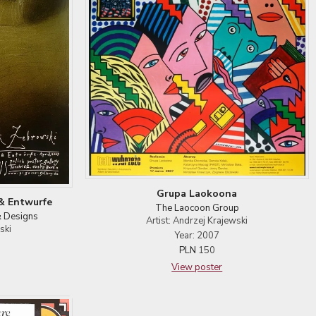
Grupa Laokoona
& Entwurfe
The Laocoon Group
& Designs
Artist: Andrzej Krajewski
ski
Year: 2007
PLN
150
View poster