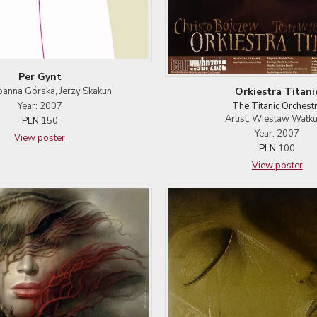
Per Gynt
 Joanna Górska, Jerzy Skakun
Orkiestra Titani
Year: 2007
The Titanic Orchest
Artist: Wieslaw Wałku
PLN
150
Year: 2007
View poster
PLN
100
View poster