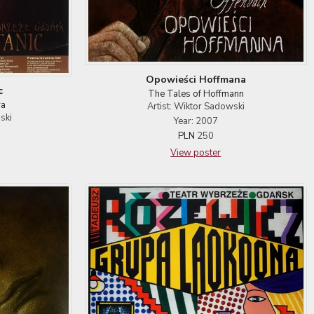
Opowieści Hoffmana
c
The Tales of Hoffmann
ra
Artist: Wiktor Sadowski
ski
Year: 2007
PLN
250
View poster