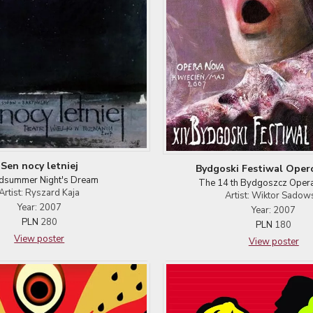
Sen nocy letniej
Bydgoski Festiwal Oper
dsummer Night's Dream
The 14 th Bydgoszcz Opera
Artist: Ryszard Kaja
Artist: Wiktor Sadow
Year: 2007
Year: 2007
PLN
280
PLN
180
View poster
View poster