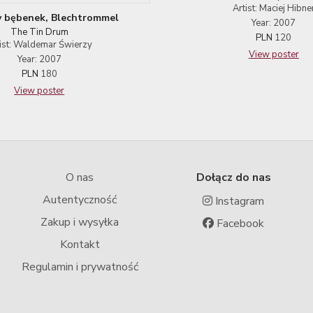
Artist: Maciej Hibne
y bębenek, Blechtrommel
Year: 2007
The Tin Drum
PLN
120
ist: Waldemar Świerzy
View poster
Year: 2007
PLN
180
View poster
O nas
Dołącz do nas
Autentyczność
Instagram
Zakup i wysyłka
Facebook
Kontakt
Regulamin i prywatność