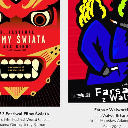
Farsa z Walwort
! 3 Festiwal Filmy Świata
The Walworth Farc
3rd Film Festival World Cinema
Artist: Mirosław Adam
 Joanna Górska, Jerzy Skakun
Year: 2007