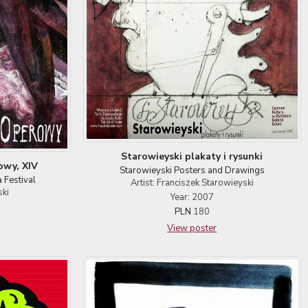
Starowieyski plakaty i rysunki
owy, XIV
Starowieyski Posters and Drawings
 Festival
Artist: Franciszek Starowieyski
ski
Year: 2007
PLN
180
View poster