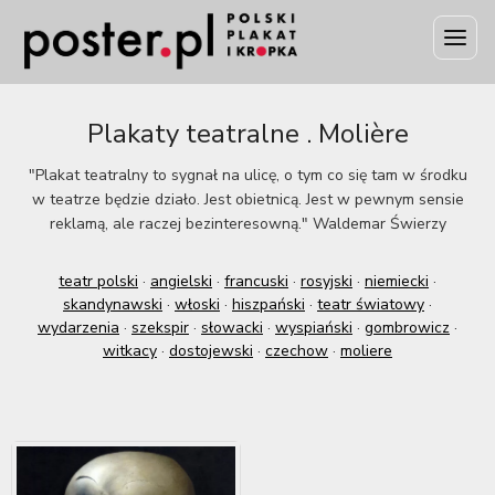
Plakaty teatralne . Molière
"Plakat teatralny to sygnał na ulicę, o tym co się tam w środku
w teatrze będzie działo. Jest obietnicą. Jest w pewnym sensie
reklamą, ale raczej bezinteresowną." Waldemar Świerzy
teatr polski
·
angielski
·
francuski
·
rosyjski
·
niemiecki
·
skandynawski
·
włoski
·
hiszpański
·
teatr światowy
·
wydarzenia
·
szekspir
·
słowacki
·
wyspiański
·
gombrowicz
·
witkacy
·
dostojewski
·
czechow
·
moliere