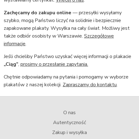
wystawiamy certyfikat.
Więcej o nas
.
Zachęcamy do zakupu online
— przesyłki wysyłamy
szybko, mogą Państwo liczyć na solidnie i bezpiecznie
zapakowane plakaty. Wysyłka na cały świat. Możliwy jest
także odbiór osobisty w Warszawie.
Szczegółowe
informacje
.
Jeśli chcieliby Państwo uzyskać więcej informacji o plakacie
„Ciąg”
,
prosimy o przesłanie zapytania.
Chętnie odpowiadamy na pytania i pomogamy w wyborze
plakatów z naszej kolekcji.
Zapraszamy do kontaktu
.
O nas
Autentyczność
Zakup i wysyłka