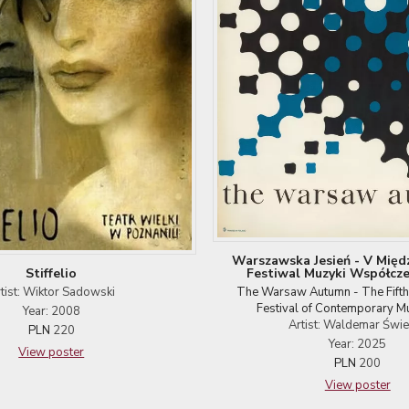
Warszawska Jesień - V Mię
Festiwal Muzyki Współcze
Stiffelio
The Warsaw Autumn - The Fifth 
tist: Wiktor Sadowski
Festival of Contemporary M
Year: 2008
Artist: Waldemar Świ
PLN
220
Year: 2025
View poster
PLN
200
View poster