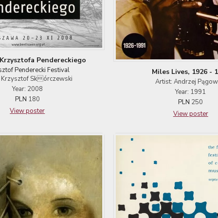
 Krzysztofa Pendereckiego
ztof Penderecki Festival
Miles Lives, 1926 - 
t: Krzysztof Skórczewski
Artist: Andrzej Pągow
Year: 2008
Year: 1991
PLN
180
PLN
250
View poster
View poster