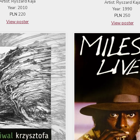
Artist: Ryszard Kaja
Artist: Ryszard Kaj
Year: 2010
Year: 1990
PLN
220
PLN
250
View poster
View poster