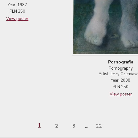
Year: 1987
PLN
250
View poster
Pornografia
Pornography
Artist: Jerzy Czerniaw
Year: 2008
PLN
250
View poster
1
2
3
22
...