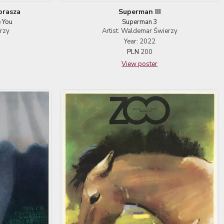
prasza
Superman III
 You
Superman 3
erzy
Artist: Waldemar Świerzy
Year: 2022
PLN
200
View poster