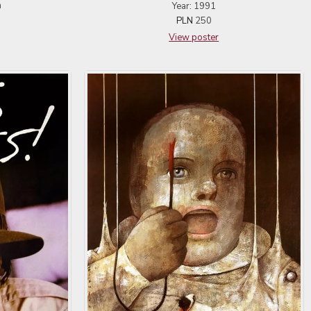
a
Year: 1991
PLN
250
View poster