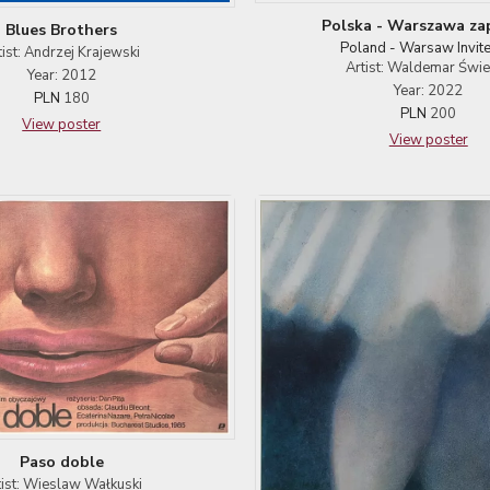
Polska - Warszawa za
Blues Brothers
Poland - Warsaw Invite
tist: Andrzej Krajewski
Artist: Waldemar Świ
Year: 2012
Year: 2022
PLN
180
PLN
200
View poster
View poster
Paso doble
tist: Wieslaw Wałkuski