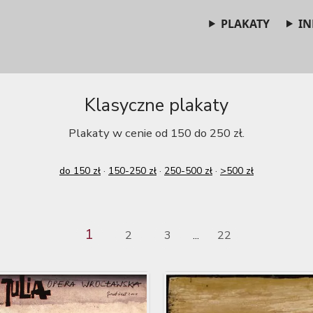
PLAKATY
IN
Klasyczne plakaty
Plakaty w cenie od 150 do 250 zł.
do 150 zł
·
150-250 zł
·
250-500 zł
·
>500 zł
1
2
3
22
...