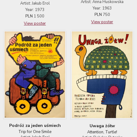
Artist: Anna Huskowska
Artist: Jakub Erol
Year: 1963
Year: 1973
PLN
750
PLN
1 500
View poster
View poster
Podróż za jeden uśmiech
Uwaga żółw
Trip for One Smile
Attention, Turtle!