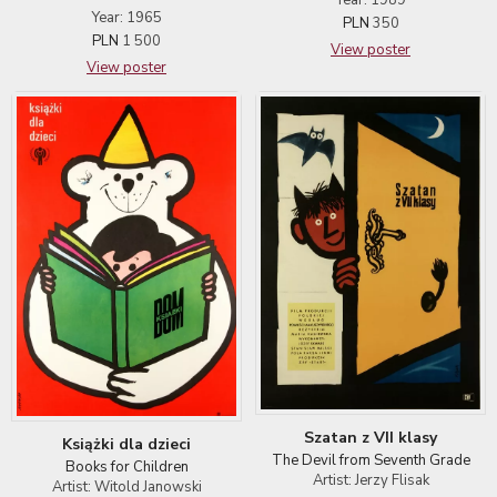
Year: 1989
Year: 1965
PLN
350
PLN
1 500
View poster
View poster
Szatan z VII klasy
Książki dla dzieci
The Devil from Seventh Grade
Books for Children
Artist: Jerzy Flisak
Artist: Witold Janowski