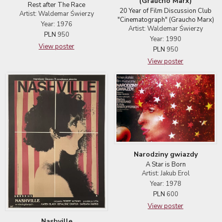
(Graucho Marx)
Rest after The Race
20 Year of Film Discussion Club
Artist: Waldemar Świerzy
"Cinematograph" (Graucho Marx)
Year: 1976
Artist: Waldemar Świerzy
PLN
950
Year: 1990
View poster
PLN
950
View poster
Narodziny gwiazdy
A Star is Born
Artist: Jakub Erol
Year: 1978
PLN
600
View poster
Nashville