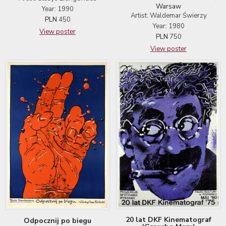
Warsaw
Year: 1990
Artist: Waldemar Świerzy
PLN
450
Year: 1980
View poster
PLN
750
View poster
20 lat DKF Kinematograf
Odpocznij po biegu