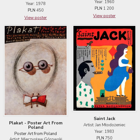
Year: 1960
Year: 1978
PLN
1 200
PLN
450
View poster
View poster
Saint Jack
Plakat - Poster Art From
Artist: Jan Młodożeniec
Poland
Year: 1983
Poster Art from Poland
PLN
750
Artist: Mieczysław Górowski