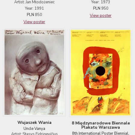
Year: 1973
Artist: Jan Młodożeniec
PLN
950
Year: 1991
PLN
850
View poster
View poster
Wujaszek Wania
8 Międzynarodowe Biennale
Plakatu Warszawa
Uncle Vanya
8th International Poster Biennial,
Artist: Stasys Eidrigevičius