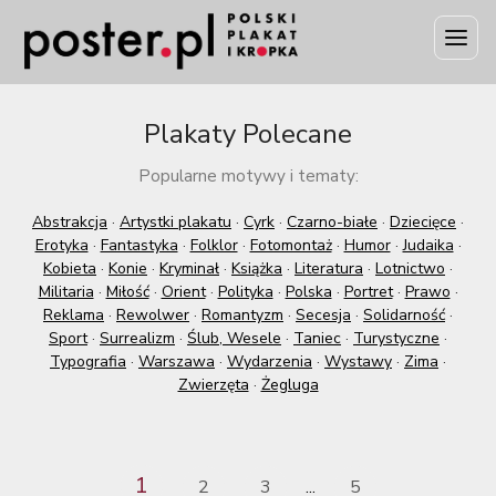
Plakaty Polecane
Popularne motywy i tematy:
Abstrakcja
·
Artystki plakatu
·
Cyrk
·
Czarno-białe
·
Dziecięce
·
Erotyka
·
Fantastyka
·
Folklor
·
Fotomontaż
·
Humor
·
Judaika
·
Kobieta
·
Konie
·
Kryminał
·
Książka
·
Literatura
·
Lotnictwo
·
Militaria
·
Miłość
·
Orient
·
Polityka
·
Polska
·
Portret
·
Prawo
·
Reklama
·
Rewolwer
·
Romantyzm
·
Secesja
·
Solidarność
·
Sport
·
Surrealizm
·
Ślub, Wesele
·
Taniec
·
Turystyczne
·
Typografia
·
Warszawa
·
Wydarzenia
·
Wystawy
·
Zima
·
Zwierzęta
·
Żegluga
1
2
3
5
...