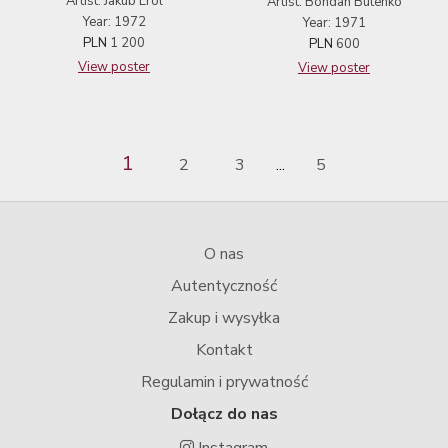
Artist: Jakub Erol
Artist: Bohdan Butenko
Year: 1972
Year: 1971
PLN
1 200
PLN
600
View poster
View poster
1
2
3
5
...
O nas
Autentyczność
Zakup i wysyłka
Kontakt
Regulamin i prywatność
Dołącz do nas
Instagram