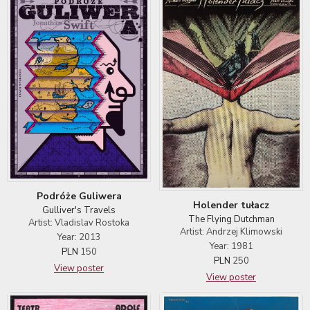
Podróże Guliwera
Holender tułacz
Gulliver's Travels
The Flying Dutchman
Artist: Vladislav Rostoka
Artist: Andrzej Klimowski
Year: 2013
Year: 1981
PLN
150
PLN
250
View poster
View poster