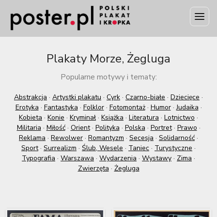
Plakaty Morze, Żegluga
Popularne motywy i tematy:
Abstrakcja
·
Artystki plakatu
·
Cyrk
·
Czarno-białe
·
Dziecięce
·
Erotyka
·
Fantastyka
·
Folklor
·
Fotomontaż
·
Humor
·
Judaika
·
Kobieta
·
Konie
·
Kryminał
·
Książka
·
Literatura
·
Lotnictwo
·
Militaria
·
Miłość
·
Orient
·
Polityka
·
Polska
·
Portret
·
Prawo
·
Reklama
·
Rewolwer
·
Romantyzm
·
Secesja
·
Solidarność
·
Sport
·
Surrealizm
·
Ślub, Wesele
·
Taniec
·
Turystyczne
·
Typografia
·
Warszawa
·
Wydarzenia
·
Wystawy
·
Zima
·
Zwierzęta
·
Żegluga