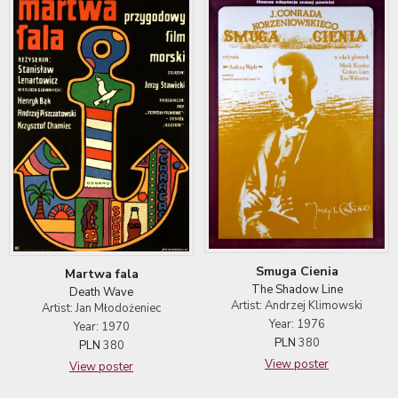
Smuga Cienia
Martwa fala
The Shadow Line
Death Wave
Artist: Andrzej Klimowski
Artist: Jan Młodożeniec
Year: 1976
Year: 1970
PLN
380
PLN
380
View poster
View poster