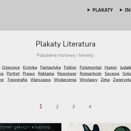
PLAKATY
IN
Plakaty Literatura
Popularne motywy i tematy:
·
Dziecięce
·
Erotyka
·
Fantastyka
·
Folklor
·
Fotomontaż
·
Humor
·
Judai
ka
·
Portret
·
Prawo
·
Reklama
·
Rewolwer
·
Romantyzm
·
Secesja
·
Soli
ne
·
Typografia
·
Warszawa
·
Wydarzenia
·
Wystawy
·
Zima
·
Zwierzęt
1
2
3
4