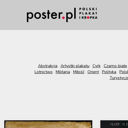
Abstrakcja
·
Artystki plakatu
·
Cyrk
·
Czarno-białe
Lotnictwo
·
Militaria
·
Miłość
·
Orient
·
Polityka
·
Pols
Turystycz