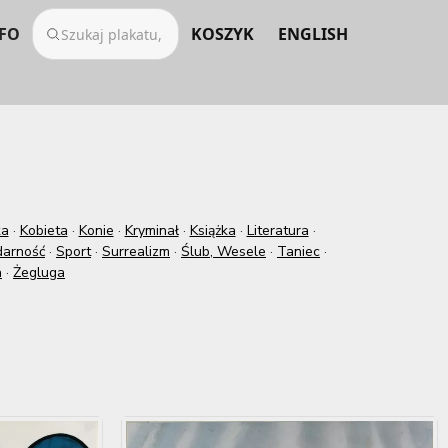
FO
KOSZYK
ENGLISH
ka
·
Kobieta
·
Konie
·
Kryminał
·
Książka
·
Literatura
·
darność
·
Sport
·
Surrealizm
·
Ślub, Wesele
·
Taniec
·
a
·
Żegluga