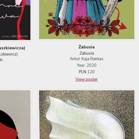
Żabusia
aszkiewicza)
Zabusia
aszkiewicz)
Artist: Kaja Renkas
ki
Year: 2020
PLN
120
View poster