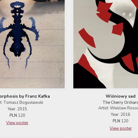
rphosis by Franz Kafka
Wiśniowy sad
st: Tomasz Bogusławski
The Cherry Orchar
Artist: Wieslaw Roso
Year: 2015
Year: 2016
PLN
120
PLN
120
View poster
View poster