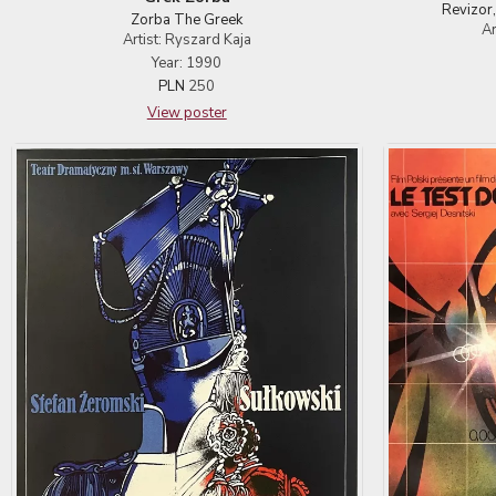
Revizor
Zorba The Greek
Ar
Artist: Ryszard Kaja
Year: 1990
PLN
250
View poster