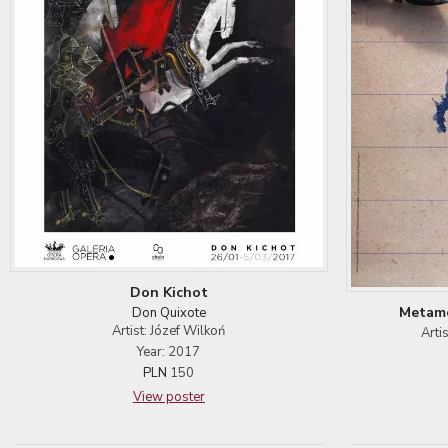
Don Kichot
Metamo
Don Quixote
Artist: Józef Wilkoń
Arti
Year: 2017
PLN
150
View poster