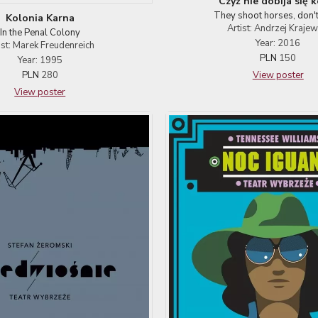
Czyż nie dobija się 
They shoot horses, don't
Kolonia Karna
Artist: Andrzej Krajew
In the Penal Colony
Year: 2016
ist: Marek Freudenreich
PLN
150
Year: 1995
PLN
280
View poster
View poster