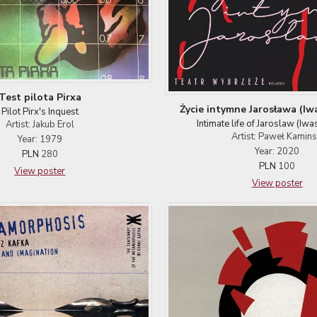
Test pilota Pirxa
Życie intymne Jarosława (Iw
Pilot Pirx's Inquest
Intimate life of Jaroslaw (Iw
Artist: Jakub Erol
Artist: Paweł Kamins
Year: 1979
Year: 2020
PLN
280
PLN
100
View poster
View poster