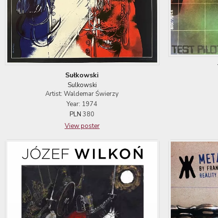
Sułkowski
Sulkowski
Artist: Waldemar Świerzy
Year: 1974
PLN
380
View poster