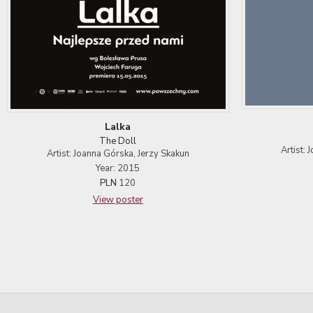
Lalka
The Doll
Artist:
Artist: Joanna Górska, Jerzy Skakun
Year: 2015
PLN
120
View poster