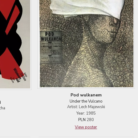
Pod wulkanem
Under the Vulcano
d
Artist: Lech Majewski
cha
Year: 1985
PLN
280
View poster