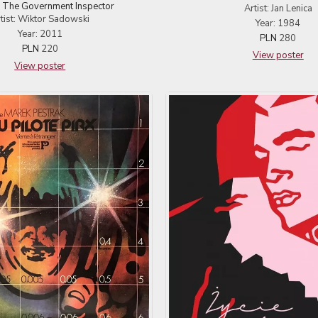
, The Government Inspector
Artist: Jan Lenica
tist: Wiktor Sadowski
Year: 1984
Year: 2011
PLN
280
PLN
220
View poster
View poster