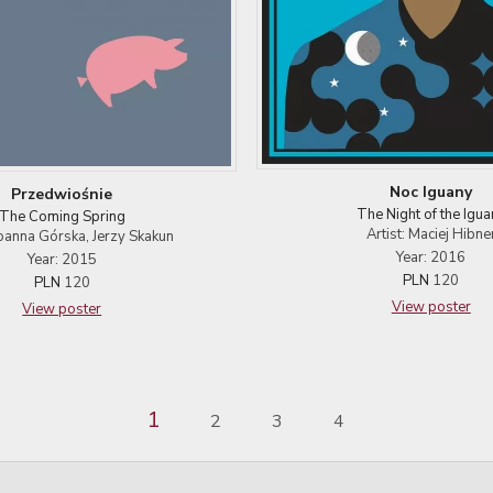
Noc Iguany
Przedwiośnie
The Night of the Igua
The Coming Spring
Artist: Maciej Hibne
 Joanna Górska, Jerzy Skakun
Year: 2016
Year: 2015
PLN
120
PLN
120
View poster
View poster
1
2
3
4