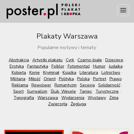
Plakaty Warszawa
Popularne motywy i tematy:
Abstrakcja
·
Artystki plakatu
·
Cyrk
·
Czarno-białe
·
Dziecięce
·
Erotyka
·
Fantastyka
·
Folklor
·
Fotomontaż
·
Humor
·
Judaika
·
Kobieta
·
Konie
·
Kryminał
·
Książka
·
Literatura
·
Lotnictwo
·
Militaria
·
Miłość
·
Orient
·
Polityka
·
Polska
·
Portret
·
Prawo
·
Reklama
·
Rewolwer
·
Romantyzm
·
Secesja
·
Solidarność
·
Sport
·
Surrealizm
·
Ślub, Wesele
·
Taniec
·
Turystyczne
·
Typografia
·
Warszawa
·
Wydarzenia
·
Wystawy
·
Zima
·
Zwierzęta
·
Żegluga