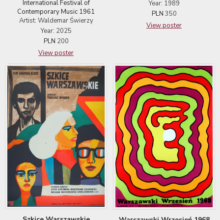
International Festival of
Year: 1989
Contemporary Music 1961
PLN
350
Artist: Waldemar Świerzy
View poster
Year: 2025
PLN
200
View poster
Szkice Warszawskie
Warszawski Wrzesień 1968