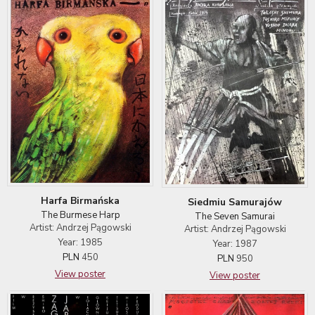
Harfa Birmańska
Siedmiu Samurajów
The Burmese Harp
The Seven Samurai
Artist: Andrzej Pągowski
Artist: Andrzej Pągowski
Year: 1985
Year: 1987
PLN
450
PLN
950
View poster
View poster