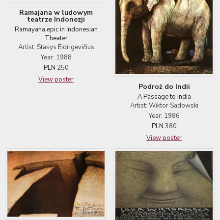
Ramajana w ludowym
teatrze Indonezji
Ramayana epic in Indonesian
Theater
Artist: Stasys Eidrigevičius
Year: 1988
PLN
250
View poster
Podroż do Indii
A Passage to India
Artist: Wiktor Sadowski
Year: 1986
PLN
380
View poster