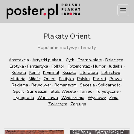
Plakaty Orient
Popularne motywy i tematy:
Abstrakcja
·
Artystki plakatu
·
Cyrk
·
Czarno-białe
·
Dziecięce
·
Erotyka
·
Fantastyka
·
Folklor
·
Fotomontaż
·
Humor
·
Judaika
·
Kobieta
·
Konie
·
Kryminał
·
Książka
·
Literatura
·
Lotnictwo
·
Militaria
·
Miłość
·
Orient
·
Polityka
·
Polska
·
Portret
·
Prawo
·
Reklama
·
Rewolwer
·
Romantyzm
·
Secesja
·
Solidarność
·
Sport
·
Surrealizm
·
Ślub, Wesele
·
Taniec
·
Turystyczne
·
Typografia
·
Warszawa
·
Wydarzenia
·
Wystawy
·
Zima
·
Zwierzęta
·
Żegluga