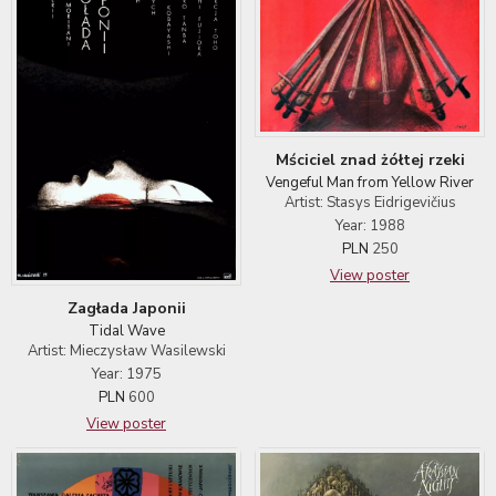
Mściciel znad żółtej rzeki
Vengeful Man from Yellow River
Artist: Stasys Eidrigevičius
Year: 1988
PLN
250
View poster
Zagłada Japonii
Tidal Wave
Artist: Mieczysław Wasilewski
Year: 1975
PLN
600
View poster