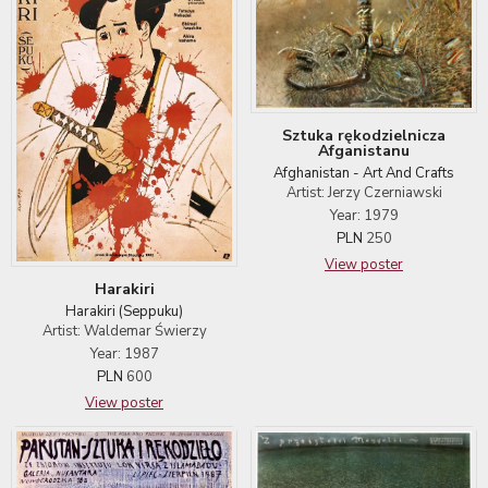
Sztuka rękodzielnicza
Afganistanu
Afghanistan - Art And Crafts
Artist: Jerzy Czerniawski
Year: 1979
PLN
250
View poster
Harakiri
Harakiri (Seppuku)
Artist: Waldemar Świerzy
Year: 1987
PLN
600
View poster