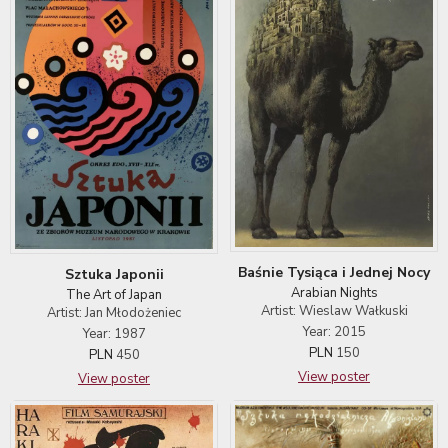
Baśnie Tysiąca i Jednej Nocy
Sztuka Japonii
Arabian Nights
The Art of Japan
Artist: Wieslaw Wałkuski
Artist: Jan Młodożeniec
Year: 2015
Year: 1987
PLN
150
PLN
450
View poster
View poster