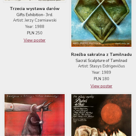
Trzecia wystawa darów
Gifts Exhibition- 3rd.
Artist: Jerzy Czerniawski
Year: 1988
PLN
250
View poster
Rzeźba sakralna z Tamilnadu
Sacral Scalpture of Tamilnad
Artist: Stasys Eidrigevičius
Year: 1989
PLN
180
View poster