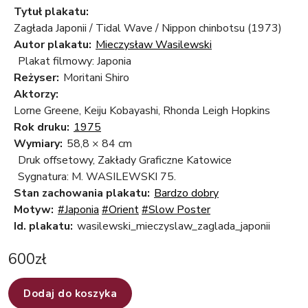
Tytuł plakatu:
Zagłada Japonii / Tidal Wave / Nippon chinbotsu (1973)
Autor plakatu:
Mieczysław Wasilewski
Plakat filmowy: Japonia
Reżyser:
Moritani Shiro
Aktorzy:
Lorne Greene, Keiju Kobayashi, Rhonda Leigh Hopkins
Rok druku:
1975
Wymiary:
58,8 × 84 cm
Druk offsetowy, Zakłady Graficzne Katowice
Sygnatura: M. WASILEWSKI 75.
Stan zachowania plakatu:
Bardzo dobry
Motyw:
#Japonia
#Orient
#Slow Poster
Id. plakatu:
wasilewski_mieczyslaw_zaglada_japonii
600
zł
Dodaj do koszyka