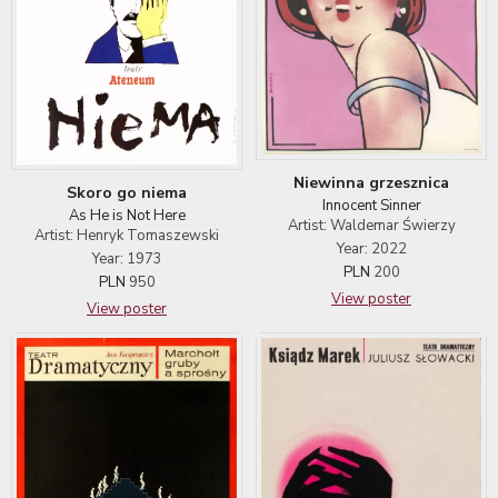
Niewinna grzesznica
Skoro go niema
Innocent Sinner
As He is Not Here
Artist: Waldemar Świerzy
Artist: Henryk Tomaszewski
Year: 2022
Year: 1973
PLN
200
PLN
950
View poster
View poster