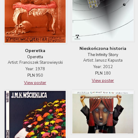
Nieskończona historia
Operetka
The Infinity Story
Operetta
Artist: Janusz Kapusta
Artist: Franciszek Starowieyski
Year: 2012
Year: 1978
PLN
180
PLN
950
View poster
View poster