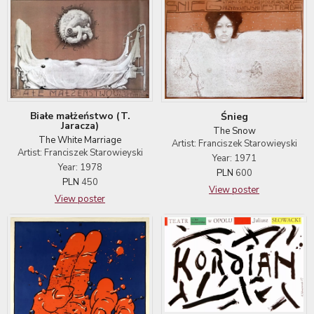
Białe małżeństwo (T.
Śnieg
Jaracza)
The Snow
The White Marriage
Artist: Franciszek Starowieyski
Artist: Franciszek Starowieyski
Year: 1971
Year: 1978
PLN
600
PLN
450
View poster
View poster