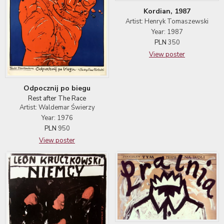
Kordian, 1987
Artist: Henryk Tomaszewski
Year: 1987
PLN
350
View poster
Odpocznij po biegu
Rest after The Race
Artist: Waldemar Świerzy
Year: 1976
PLN
950
View poster