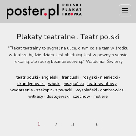
Plakaty teatralne . Teatr polski
"Plakat teatralny to sygnał na ulicę, o tym co się tam w środku
w teatrze będzie działo. Jest obietnicą. Jest w pewnym sensie
reklamą, ale raczej bezinteresowną." Waldemar Świerzy
teatr polski
·
angielski
·
francuski
·
rosyjski
·
niemiecki
·
skandynawski
·
włoski
·
hiszpański
·
teatr światowy
·
wydarzenia
·
szekspir
·
słowacki
·
wyspiański
·
gombrowicz
·
witkacy
·
dostojewski
·
czechow
·
moliere
1
2
3
6
...