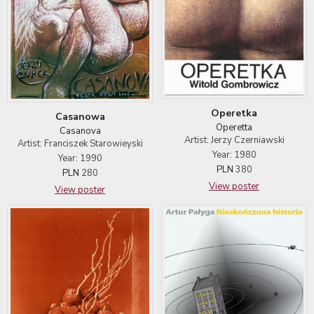
Operetka
Casanowa
Operetta
Casanova
Artist: Jerzy Czerniawski
Artist: Franciszek Starowieyski
Year: 1980
Year: 1990
PLN
380
PLN
280
View poster
View poster