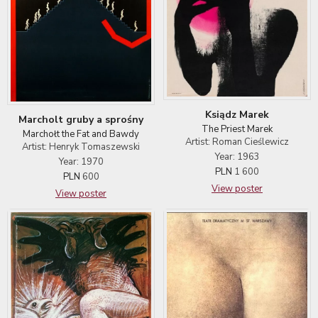
Ksiądz Marek
Marcholt gruby a sprośny
The Priest Marek
Marchołt the Fat and Bawdy
Artist: Roman Cieślewicz
Artist: Henryk Tomaszewski
Year: 1963
Year: 1970
PLN
1 600
PLN
600
View poster
View poster