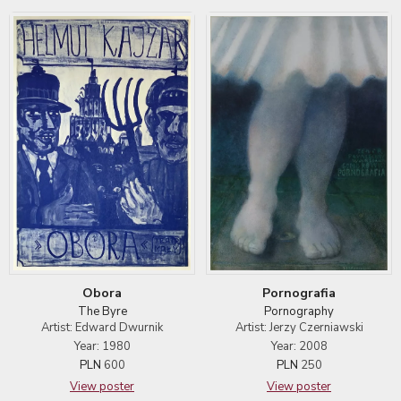
Pornografia
Obora
Pornography
The Byre
Artist: Jerzy Czerniawski
Artist: Edward Dwurnik
Year: 2008
Year: 1980
PLN
250
PLN
600
View poster
View poster