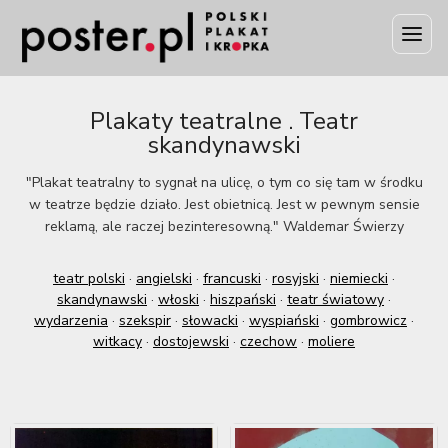
Plakaty teatralne . Teatr
skandynawski
"Plakat teatralny to sygnał na ulicę, o tym co się tam w środku
w teatrze będzie działo. Jest obietnicą. Jest w pewnym sensie
reklamą, ale raczej bezinteresowną." Waldemar Świerzy
teatr polski
·
angielski
·
francuski
·
rosyjski
·
niemiecki
·
skandynawski
·
włoski
·
hiszpański
·
teatr światowy
·
wydarzenia
·
szekspir
·
słowacki
·
wyspiański
·
gombrowicz
·
witkacy
·
dostojewski
·
czechow
·
moliere