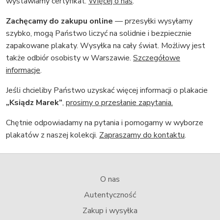
wystawiamy certyfikat.
Więcej o nas
.
Zachęcamy do zakupu online
— przesyłki wysyłamy
szybko, mogą Państwo liczyć na solidnie i bezpiecznie
zapakowane plakaty. Wysyłka na cały świat. Możliwy jest
także odbiór osobisty w Warszawie.
Szczegółowe
informacje
.
Jeśli chcieliby Państwo uzyskać więcej informacji o plakacie
„Ksiądz Marek”
,
prosimy o przesłanie zapytania.
Chętnie odpowiadamy na pytania i pomogamy w wyborze
plakatów z naszej kolekcji.
Zapraszamy do kontaktu
.
O nas
Autentyczność
Zakup i wysyłka