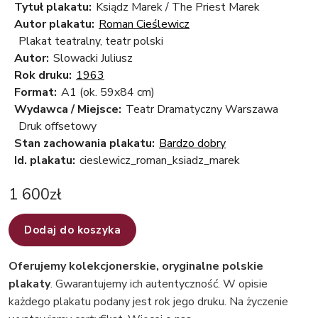
Tytuł plakatu:
Ksiądz Marek / The Priest Marek
Autor plakatu:
Roman Cieślewicz
Plakat teatralny, teatr polski
Autor:
Slowacki Juliusz
Rok druku:
1963
Format:
A1 (ok. 59x84 cm)
Wydawca / Miejsce:
Teatr Dramatyczny Warszawa
Druk offsetowy
Stan zachowania plakatu:
Bardzo dobry
Id. plakatu:
cieslewicz_roman_ksiadz_marek
1 600
zł
Dodaj do koszyka
Oferujemy kolekcjonerskie, oryginalne polskie
plakaty
. Gwarantujemy ich autentyczność. W opisie
każdego plakatu podany jest rok jego druku. Na życzenie