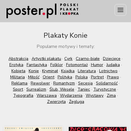
Plakaty Konie
Popularne motywy i tematy:
Abstrakcja
·
Artystki plakatu
·
Cyrk
·
Czarno-białe
·
Dziecięce
·
Erotyka
·
Fantastyka
·
Folklor
·
Fotomontaż
·
Humor
·
Judaika
·
Kobieta
·
Konie
·
Kryminał
·
Książka
·
Literatura
·
Lotnictwo
·
Militaria
·
Miłość
·
Orient
·
Polityka
·
Polska
·
Portret
·
Prawo
·
Reklama
·
Rewolwer
·
Romantyzm
·
Secesja
·
Solidarność
·
Sport
·
Surrealizm
·
Ślub, Wesele
·
Taniec
·
Turystyczne
·
Typografia
·
Warszawa
·
Wydarzenia
·
Wystawy
·
Zima
·
Zwierzęta
·
Żegluga