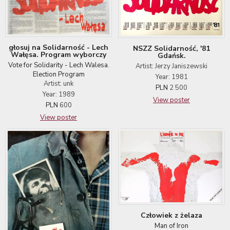
głosuj na Solidarność - Lech
NSZZ Solidarność, '81
Wałęsa. Program wyborczy
Gdańsk.
Vote for Solidarity - Lech Walesa.
Artist: Jerzy Janiszewski
Election Program
Year: 1981
Artist: unk
PLN
2 500
Year: 1989
View poster
PLN
600
View poster
Człowiek z żelaza
Man of Iron