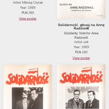
Artist: Mikołaj Chylak
Year: 1989
PLN
280
View poster
Solidarność. głosuj na Annę
Radziwiłł
Solidarity. Vote for Anna
Radziwill
Artist: unk
Year: 1989
PLN
180
View poster