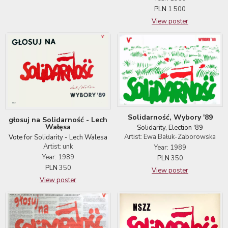
PLN
1 500
View poster
Solidarność, Wybory '89
głosuj na Solidarność - Lech
Wałęsa
Solidarity, Election '89
Artist: Ewa Bałuk-Zaborowska
Vote for Solidarity - Lech Walesa
Artist: unk
Year: 1989
Year: 1989
PLN
350
PLN
350
View poster
View poster