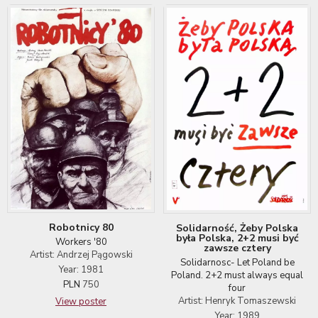
Robotnicy 80
Solidarność, Żeby Polska
była Polska, 2+2 musi być
Workers '80
zawsze cztery
Artist: Andrzej Pągowski
Solidarnosc- Let Poland be
Year: 1981
Poland. 2+2 must always equal
PLN
750
four
Artist: Henryk Tomaszewski
View poster
Year: 1989