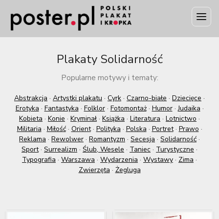
Plakaty Solidarność
Popularne motywy i tematy:
Abstrakcja
·
Artystki plakatu
·
Cyrk
·
Czarno-białe
·
Dziecięce
·
Erotyka
·
Fantastyka
·
Folklor
·
Fotomontaż
·
Humor
·
Judaika
·
Kobieta
·
Konie
·
Kryminał
·
Książka
·
Literatura
·
Lotnictwo
·
Militaria
·
Miłość
·
Orient
·
Polityka
·
Polska
·
Portret
·
Prawo
·
Reklama
·
Rewolwer
·
Romantyzm
·
Secesja
·
Solidarność
·
Sport
·
Surrealizm
·
Ślub, Wesele
·
Taniec
·
Turystyczne
·
Typografia
·
Warszawa
·
Wydarzenia
·
Wystawy
·
Zima
·
Zwierzęta
·
Żegluga