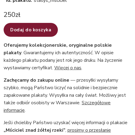
Id. plakatu:
stasys_msciciel
250
zł
Dodaj do koszyka
Oferujemy kolekcjonerskie, oryginalne polskie
plakaty
. Gwarantujemy ich autentyczność. W opisie
każdego plakatu podany jest rok jego druku. Na życzenie
wystawiamy certyfikat.
Więcej o nas
.
Zachęcamy do zakupu online
— przesyłki wysyłamy
szybko, mogą Państwo liczyć na solidnie i bezpiecznie
zapakowane plakaty. Wysyłka na cały świat. Możliwy jest
także odbiór osobisty w Warszawie.
Szczegółowe
informacje
.
Jeśli chcieliby Państwo uzyskać więcej informacji o plakacie
„Mściciel znad żółtej rzeki”
,
prosimy o przesłanie