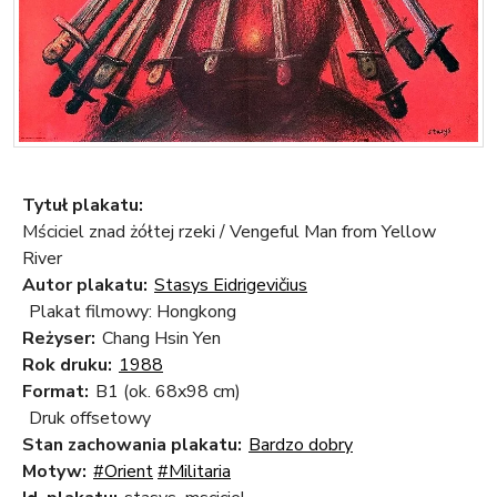
Tytuł plakatu:
Mściciel znad żółtej rzeki / Vengeful Man from Yellow
River
Autor plakatu:
Stasys Eidrigevičius
Plakat filmowy: Hongkong
Reżyser:
Chang Hsin Yen
Rok druku:
1988
Format:
B1 (ok. 68x98 cm)
Druk offsetowy
Stan zachowania plakatu:
Bardzo dobry
Motyw:
#Orient
#Militaria