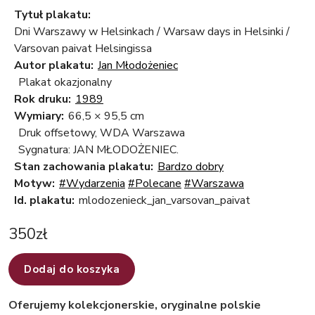
Tytuł plakatu:
Dni Warszawy w Helsinkach / Warsaw days in Helsinki /
Varsovan paivat Helsingissa
Autor plakatu:
Jan Młodożeniec
Plakat okazjonalny
Rok druku:
1989
Wymiary:
66,5 × 95,5 cm
Druk offsetowy, WDA Warszawa
Sygnatura: JAN MŁODOŻENIEC.
Stan zachowania plakatu:
Bardzo dobry
Motyw:
#Wydarzenia
#Polecane
#Warszawa
Id. plakatu:
mlodozenieck_jan_varsovan_paivat
350
zł
Dodaj do koszyka
Oferujemy kolekcjonerskie, oryginalne polskie