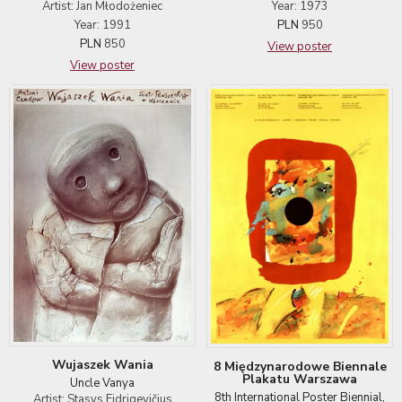
Year: 1973
Artist: Jan Młodożeniec
PLN
950
Year: 1991
PLN
850
View poster
View poster
Wujaszek Wania
8 Międzynarodowe Biennale
Plakatu Warszawa
Uncle Vanya
8th International Poster Biennial,
Artist: Stasys Eidrigevičius