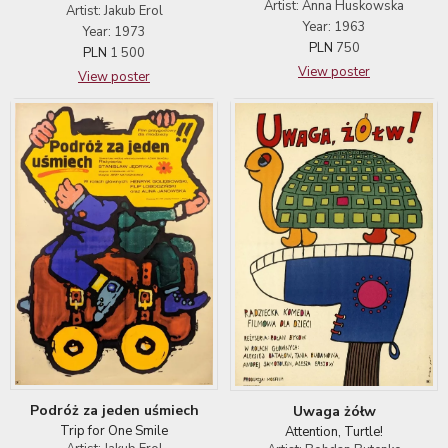
Artist: Anna Huskowska
Artist: Jakub Erol
Year: 1963
Year: 1973
PLN
750
PLN
1 500
View poster
View poster
Podróż za jeden uśmiech
Uwaga żółw
Trip for One Smile
Attention, Turtle!