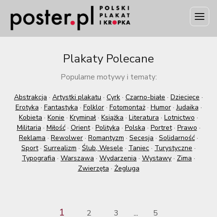
Plakaty Polecane
Popularne motywy i tematy:
Abstrakcja
·
Artystki plakatu
·
Cyrk
·
Czarno-białe
·
Dziecięce
·
Erotyka
·
Fantastyka
·
Folklor
·
Fotomontaż
·
Humor
·
Judaika
·
Kobieta
·
Konie
·
Kryminał
·
Książka
·
Literatura
·
Lotnictwo
·
Militaria
·
Miłość
·
Orient
·
Polityka
·
Polska
·
Portret
·
Prawo
·
Reklama
·
Rewolwer
·
Romantyzm
·
Secesja
·
Solidarność
·
Sport
·
Surrealizm
·
Ślub, Wesele
·
Taniec
·
Turystyczne
·
Typografia
·
Warszawa
·
Wydarzenia
·
Wystawy
·
Zima
·
Zwierzęta
·
Żegluga
1
2
3
5
...