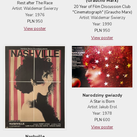
(Graucho Marx)
Rest after The Race
20 Year of Film Discussion Club
Artist: Waldemar Świerzy
"Cinematograph" (Graucho Marx)
Year: 1976
Artist: Waldemar Świerzy
PLN
950
Year: 1990
View poster
PLN
950
View poster
Narodziny gwiazdy
A Star is Born
Artist: Jakub Erol
Year: 1978
PLN
600
View poster
Nashville