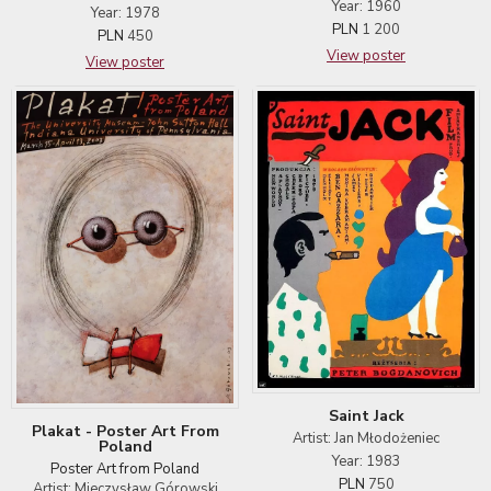
Year: 1960
Year: 1978
PLN
1 200
PLN
450
View poster
View poster
Saint Jack
Plakat - Poster Art From
Artist: Jan Młodożeniec
Poland
Year: 1983
Poster Art from Poland
PLN
750
Artist: Mieczysław Górowski