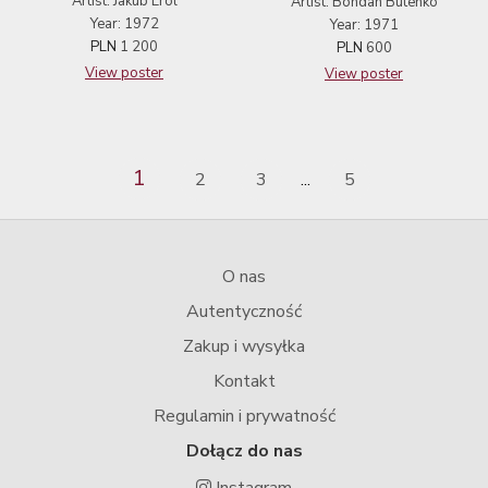
Artist: Jakub Erol
Artist: Bohdan Butenko
Year: 1972
Year: 1971
PLN
1 200
PLN
600
View poster
View poster
1
2
3
5
...
O nas
Autentyczność
Zakup i wysyłka
Kontakt
Regulamin i prywatność
Dołącz do nas
Instagram