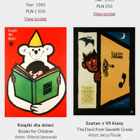
Year: 1989
Year: 1965
PLN
350
PLN
1 500
View poster
View poster
Szatan z VII klasy
Książki dla dzieci
The Devil from Seventh Grade
Books for Children
Artist: Jerzy Flisak
Artist: Witold Janowski