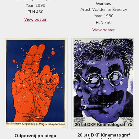
Warsaw
Year: 1990
Artist: Waldemar Świerzy
PLN
450
Year: 1980
View poster
PLN
750
View poster
20 lat DKF Kinematograf
Odpocznij po biegu