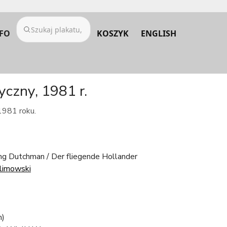
FO
KOSZYK
ENGLISH
yczny, 1981 r.
1981 roku.
ing Dutchman / Der fliegende Hollander
limowski
m)