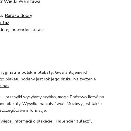
tr Wielki Warszawa
u:
Bardzo dobry
ntaż
drzej_holender_tulacz
ryginalne polskie plakaty
. Gwarantujemy ich
o plakatu podany jest rok jego druku. Na życzenie
o nas
.
— przesyłki wysyłamy szybko, mogą Państwo liczyć na
ne plakaty. Wysyłka na cały świat. Możliwy jest także
Szczegółowe informacje
.
 więcej informacji o plakacie
„Holender tułacz”
,