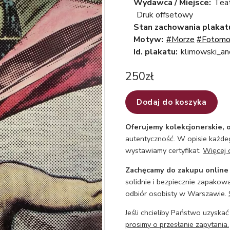
Wydawca / Miejsce:
Tea
Druk offsetowy
Stan zachowania plakat
Motyw:
#Morze
#Fotomo
Id. plakatu:
klimowski_an
250
zł
Dodaj do koszyka
Oferujemy kolekcjonerskie, o
autentyczność. W opisie każdeg
wystawiamy certyfikat.
Więcej 
Zachęcamy do zakupu online
solidnie i bezpiecznie zapakowa
odbiór osobisty w Warszawie.
Jeśli chcieliby Państwo uzyskać
prosimy o przesłanie zapytania.