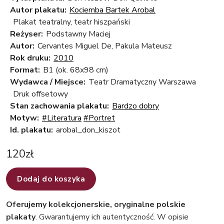
Autor plakatu:
Kociemba Bartek Arobal
Plakat teatralny, teatr hiszpański
Reżyser:
Podstawny Maciej
Autor:
Cervantes Miguel De, Pakula Mateusz
Rok druku:
2010
Format:
B1 (ok. 68x98 cm)
Wydawca / Miejsce:
Teatr Dramatyczny Warszawa
Druk offsetowy
Stan zachowania plakatu:
Bardzo dobry
Motyw:
#Literatura
#Portret
Id. plakatu:
arobal_don_kiszot
120
zł
Dodaj do koszyka
Oferujemy kolekcjonerskie, oryginalne polskie
plakaty
. Gwarantujemy ich autentyczność. W opisie