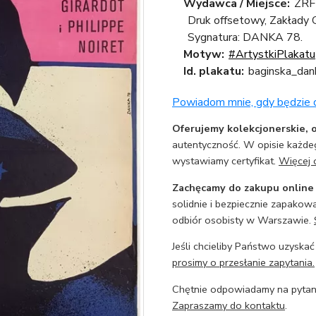
Wydawca / Miejsce:
ZRF 
Druk offsetowy, Zakłady 
Sygnatura: DANKA 78.
Motyw:
#ArtystkiPlakatu
Id. plakatu:
baginska_dan
Powiadom mnie, gdy będzie
Oferujemy kolekcjonerskie, o
autentyczność. W opisie każdeg
wystawiamy certyfikat.
Więcej 
Zachęcamy do zakupu online
solidnie i bezpiecznie zapakowa
odbiór osobisty w Warszawie.
Jeśli chcieliby Państwo uzyskać
prosimy o przesłanie zapytania.
Chętnie odpowiadamy na pytani
Zapraszamy do kontaktu
.