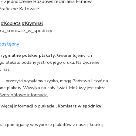
- Zjednoczenie Rozpowszechniania Filmów
Graficzne Katowice
#Kobieta
#Kryminał
ka_komisarz_w_spodnicy
 dostępny
ryginalne polskie plakaty
. Gwarantujemy ich
o plakatu podany jest rok jego druku. Na życzenie
o nas
.
— przesyłki wysyłamy szybko, mogą Państwo liczyć na
ne plakaty. Wysyłka na cały świat. Możliwy jest także
Szczegółowe informacje
.
 więcej informacji o plakacie
„Komisarz w spódnicy”
,
a i pomogamy w wyborze plakatów z naszej kolekcji.