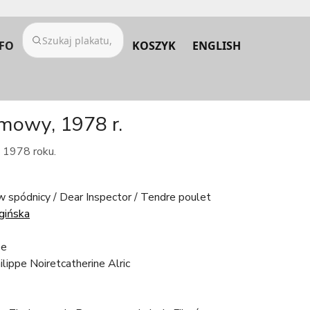
FO
KOSZYK
ENGLISH
lmowy, 1978 r.
z 1978 roku.
 spódnicy / Dear Inspector / Tendre poulet
gińska
pe
ilippe Noiretcatherine Alric