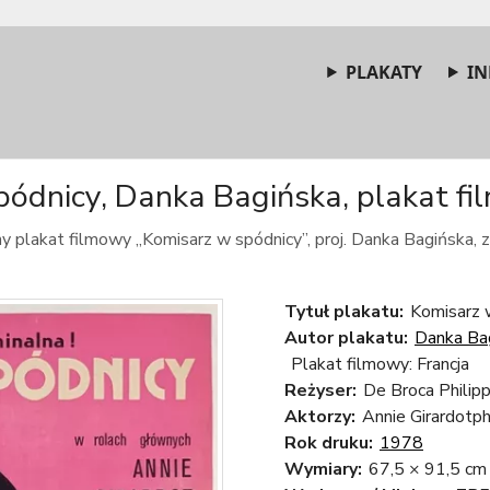
PLAKATY
IN
ódnicy, Danka Bagińska, plakat fi
 plakat filmowy „Komisarz w spódnicy”, proj. Danka Bagińska, 
Tytuł plakatu:
Komisarz w
Autor plakatu:
Danka Ba
Plakat filmowy: Francja
Reżyser:
De Broca Philip
Aktorzy:
Annie Girardotph
Rok druku:
1978
Wymiary:
67,5 × 91,5 cm