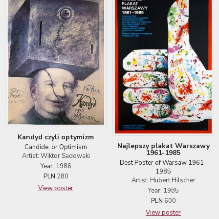
Kandyd czyli optymizm
Najlepszy plakat Warszawy
Candide, or Optimism
1961-1985
Artist: Wiktor Sadowski
Best Poster of Warsaw 1961-
Year: 1986
1985
PLN
280
Artist: Hubert Hilscher
View poster
Year: 1985
PLN
600
View poster