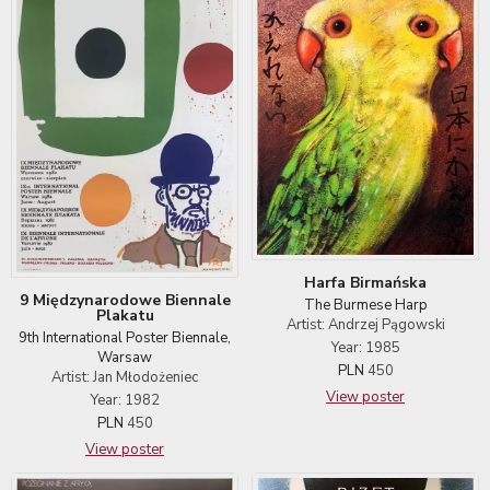
Harfa Birmańska
9 Międzynarodowe Biennale
The Burmese Harp
Plakatu
Artist: Andrzej Pągowski
9th International Poster Biennale,
Year: 1985
Warsaw
PLN
450
Artist: Jan Młodożeniec
View poster
Year: 1982
PLN
450
View poster