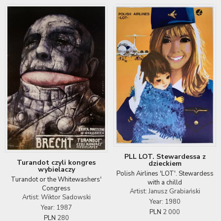
PLL LOT. Stewardessa z
Turandot czyli kongres
dzieckiem
wybielaczy
Polish Airlines 'LOT'. Stewardess
Turandot or the Whitewashers'
with a chilld
Congress
Artist: Janusz Grabiański
Artist: Wiktor Sadowski
Year: 1980
Year: 1987
PLN
2 000
PLN
280