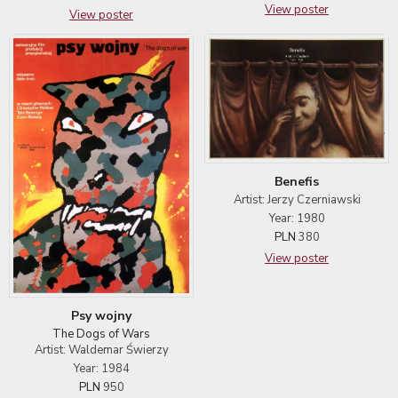
View poster
View poster
Benefis
Artist: Jerzy Czerniawski
Year: 1980
PLN
380
View poster
Psy wojny
The Dogs of Wars
Artist: Waldemar Świerzy
Year: 1984
PLN
950