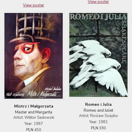
View poster
View poster
Romeo i Julia
Mistrz i Małgorzata
Romeo and Juliet
Master and Margarita
Artist: Roslaw Szaybo
Artist: Wiktor Sadowski
Year: 1981
Year: 1987
PLN
380
PLN
450