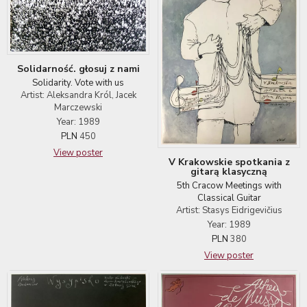
Solidarność. głosuj z nami
Solidarity. Vote with us
Artist: Aleksandra Król, Jacek
Marczewski
Year: 1989
PLN
450
View poster
V Krakowskie spotkania z
gitarą klasyczną
5th Cracow Meetings with
Classical Guitar
Artist: Stasys Eidrigevičius
Year: 1989
PLN
380
View poster