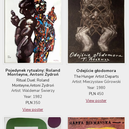
Pojedynek rytualny: Roland
Odejście głodomora
Monteyne, Antoni Zydroń
The Hunger Artist Departs
Ritual Duel: Roland
Artist: Mieczysław Górowski
Monteyne,Antoni Zydroń
Year: 1980
Artist: Waldemar Świerzy
PLN
450
Year: 1982
View poster
PLN
350
View poster