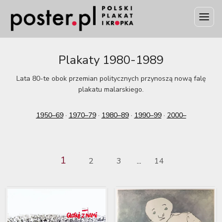
Plakaty 1980-1989
Lata 80-te obok przemian politycznych przynoszą nową falę
plakatu malarskiego.
1950–69
·
1970–79
·
1980–89
·
1990–99
·
2000–
1
2
3
14
...