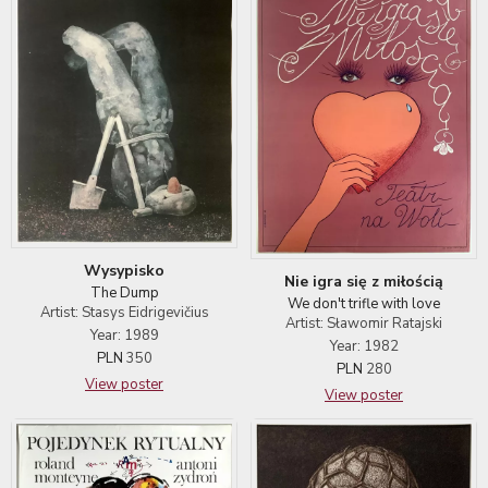
Wysypisko
Nie igra się z miłością
The Dump
We don't trifle with love
Artist: Stasys Eidrigevičius
Artist: Sławomir Ratajski
Year: 1989
Year: 1982
PLN
350
PLN
280
View poster
View poster