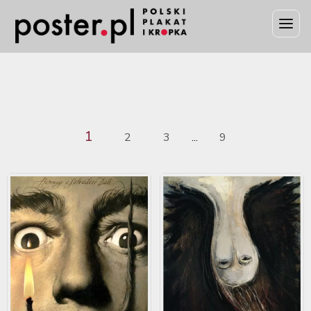
1
2
3
9
...