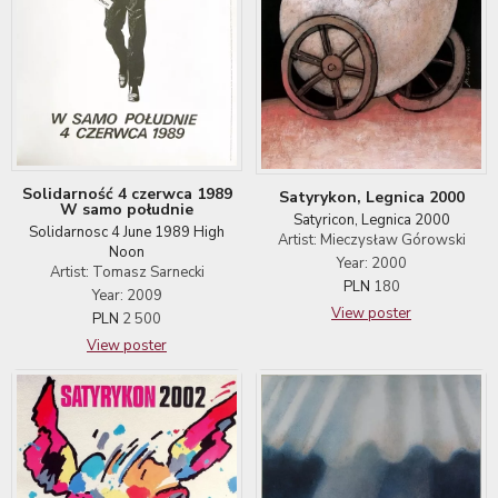
Solidarność 4 czerwca 1989
Satyrykon, Legnica 2000
W samo południe
Satyricon, Legnica 2000
Solidarnosc 4 June 1989 High
Artist: Mieczysław Górowski
Noon
Year: 2000
Artist: Tomasz Sarnecki
PLN
180
Year: 2009
View poster
PLN
2 500
View poster