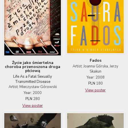
Fados
Życie jako śmiertelna
Artist: Joanna Górska, Jerzy
choroba przenoszona droga
płciową
Skakun
Life As a Fatal Sexually
Year: 2008
Transmitted Disease
PLN
180
Artist: Mieczysław Górowski
View poster
Year: 2000
PLN
280
View poster