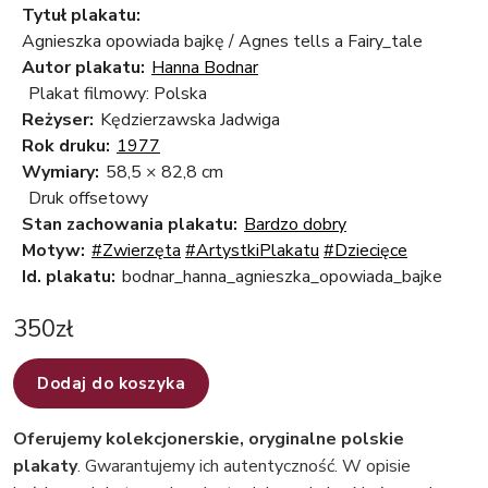
Tytuł plakatu:
Agnieszka opowiada bajkę / Agnes tells a Fairy_tale
Autor plakatu:
Hanna Bodnar
Plakat filmowy: Polska
Reżyser:
Kędzierzawska Jadwiga
Rok druku:
1977
Wymiary:
58,5 × 82,8 cm
Druk offsetowy
Stan zachowania plakatu:
Bardzo dobry
Motyw:
#Zwierzęta
#ArtystkiPlakatu
#Dziecięce
Id. plakatu:
bodnar_hanna_agnieszka_opowiada_bajke
350
zł
Dodaj do koszyka
Oferujemy kolekcjonerskie, oryginalne polskie
plakaty
. Gwarantujemy ich autentyczność. W opisie