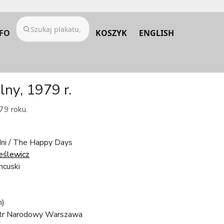
FO
KOSZYK
ENGLISH
ny, 1979 r.
79 roku.
ni / The Happy Days
eślewicz
ncuski
m)
tr Narodowy Warszawa