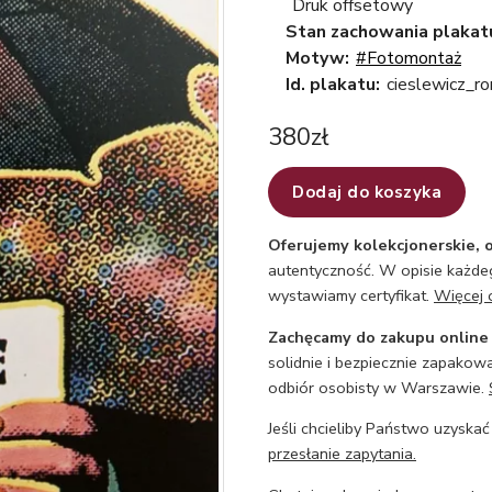
Druk offsetowy
Stan zachowania plakat
Motyw:
#Fotomontaż
Id. plakatu:
cieslewicz_r
380
zł
Dodaj do koszyka
Oferujemy kolekcjonerskie, o
autentyczność. W opisie każdeg
wystawiamy certyfikat.
Więcej 
Zachęcamy do zakupu online
solidnie i bezpiecznie zapakowa
odbiór osobisty w Warszawie.
Jeśli chcieliby Państwo uzyskać
przesłanie zapytania.