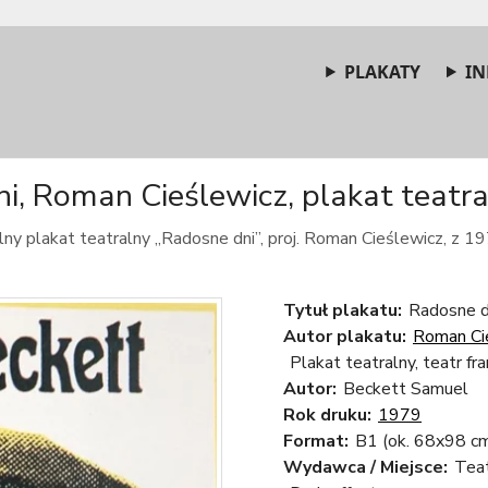
PLAKATY
IN
i, Roman Cieślewicz, plakat teatral
lny plakat teatralny „Radosne dni”, proj. Roman Cieślewicz, z 19
Tytuł plakatu:
Radosne d
Autor plakatu:
Roman Ci
Plakat teatralny, teatr fra
Autor:
Beckett Samuel
Rok druku:
1979
Format:
B1 (ok. 68x98 c
Wydawca / Miejsce:
Tea