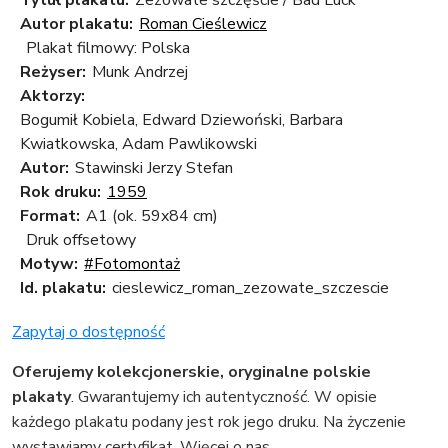
Tytuł plakatu:
Zezowate szczęście / Bad Luck
Autor plakatu:
Roman Cieślewicz
Plakat filmowy: Polska
Reżyser:
Munk Andrzej
Aktorzy:
Bogumił Kobiela, Edward Dziewoński, Barbara
Kwiatkowska, Adam Pawlikowski
Autor:
Stawinski Jerzy Stefan
Rok druku:
1959
Format:
A1 (ok. 59x84 cm)
Druk offsetowy
Motyw:
#Fotomontaż
Id. plakatu:
cieslewicz_roman_zezowate_szczescie
Zapytaj o dostępność
Oferujemy kolekcjonerskie, oryginalne polskie
plakaty
. Gwarantujemy ich autentyczność. W opisie
każdego plakatu podany jest rok jego druku. Na życzenie
wystawiamy certyfikat.
Więcej o nas
.