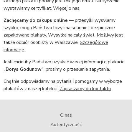
każdego plakatu podany jest rok jego druku. Na życzenie
wystawiamy certyfikat.
Więcej o nas
.
Zachęcamy do zakupu online
— przesyłki wysyłamy
szybko, mogą Państwo liczyć na solidnie i bezpiecznie
zapakowane plakaty. Wysyłka na cały świat. Możliwy jest
także odbiór osobisty w Warszawie.
Szczegółowe
informacje
.
Jeśli chcieliby Państwo uzyskać więcej informacji o plakacie
„Borys Godunow”
,
prosimy o przesłanie zapytania.
Chętnie odpowiadamy na pytania i pomogamy w wyborze
plakatów z naszej kolekcji.
Zapraszamy do kontaktu
.
O nas
Autentyczność