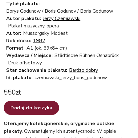
Tytuł plakatu:
Borys Godunow / Boris Godunov / Boris Godunow
Autor plakatu:
Jerzy Czerniawski
Plakat muzyczny, opera
Autor:
Mussorgsky Modest
Rok druku:
1982
Format:
A1 (ok. 59x84 cm)
Wydawca / Miejsce:
Städtische Bühnen Osnabrück
Druk offsetowy
Stan zachowania plakatu:
Bardzo dobry
Id. plakatu:
czerniawski_jerzy_boris_godunow
550
zł
Dodaj do koszyka
Oferujemy kolekcjonerskie, oryginalne polskie
plakaty
. Gwarantujemy ich autentyczność. W opisie