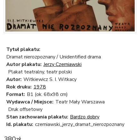
Tytuł plakatu:
Dramat nierozpoznany / Unidentified drama
Autor plakatu:
Jerzy Czerniawski
Plakat teatralny, teatr polski
Autor:
Witkiewicz S. I. Witkacy
Rok druku:
1978
Format:
B1 (ok. 68x98 cm)
Wydawca / Miejsce:
Teatr Mały Warszawa
Druk offsetowy
Stan zachowania plakatu:
Bardzo dobry
Id. plakatu:
czerniawski_jerzy_dramat_nierozpoznany
380
zł