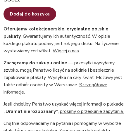
Dodaj do koszyka
Oferujemy kolekcjonerskie, oryginalne polskie
plakaty
. Gwarantujemy ich autentyczność. W opisie
każdego plakatu podany jest rok jego druku. Na życzenie
wystawiamy certyfikat.
Więcej o nas
.
Zachęcamy do zakupu online
— przesyłki wysyłamy
szybko, mogą Państwo liczyć na solidnie i bezpiecznie
zapakowane plakaty. Wysyłka na cały świat. Możliwy jest
także odbiór osobisty w Warszawie.
Szczegółowe
informacje
.
Jeśli chcieliby Państwo uzyskać więcej informacji o plakacie
„Dramat nierozpoznany”
,
prosimy o przesłanie zapytania.
Chętnie odpowiadamy na pytania i pomogamy w wyborze
plakatów z naszej kolekcji.
Zapraszamy do kontaktu
.